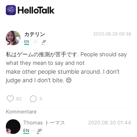
Sprachaustausch-App
カテリン
2020.08.29 06:38
EN
JP
AI Grammar Checker
私はゲームの推測が苦手です. People should say
what they mean to say and not
Deutsch
make other people stumble around. I don’t
judge and I don’t bite. 😔
English
简体中文
62
3
繁體中文
Español
Kommentare
Thomas トーマス
2020.08.30 01:44
العربية
Français
EN
JP