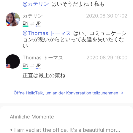
日本語
한국어
@カテリン
はいそうだよね！私も
カテリン
2020.08.30 01:02
Русский
ไทย
EN
JP
Indonesia
Italiano
@Thomas トーマス
はい、コミュニケーシ
ョンが悪いからといって友達を失いたくな
い
Türkçe
Tiếng Việt
Thomas トーマス
2020.08.29 19:00
Português
EN
JP
正直は最上の策ね
Öffne HelloTalk, um an der Konversation teilzunehmen
Ähnliche Momente
I arrived at the office. It's a beautiful morning here.💛💚 I took some pictures of the flowers, I'...