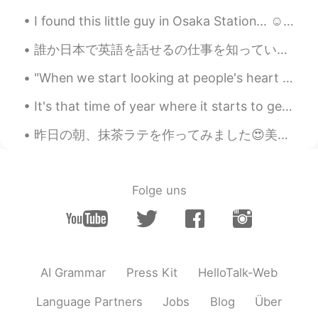
I found this little guy in Osaka Station... ☺️ While I was there I found so beautiful Murals 本当に日...
誰か日本で英語を話せるの仕事を知っている人はいますか？今就職活動中だけど、やっぱり外国人として英語を教える仕事しかないみたいですねぇ😅 卒業したら日本に住みたいので、誰か他の応募するべき仕事知っ...
"When we start looking at people's heart instead of their face, life becomes clear!" Anyone goin...
It's that time of year where it starts to get really hot. So I want to share a cool story with yo...
昨日の朝、抹茶ラテを作ってみました😍美味しいのでびっくりしました。 パルコ渋谷にあるニンテンドーストアのどうぶつの森ポットを初めて使用しました。 間違いなくまた抹茶ラテを作ります！ Kinō...
Folge uns
AI Grammar
Press Kit
HelloTalk-Web
Language Partners
Jobs
Blog
Über