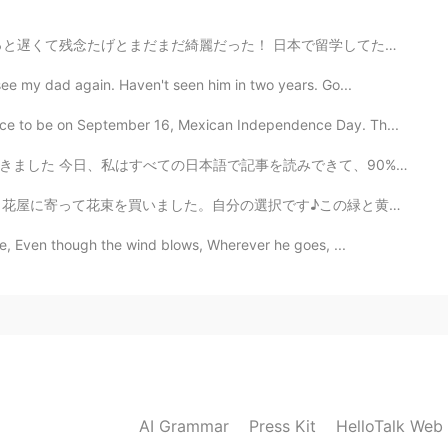
日本で留学してた時に学校旅行で日光に行ってて、携帯なくした。ほとんどの留学間の写真がなくなったからかなり...
ee my dad again. Haven't seen him in two years. Go...
lace to be on September 16, Mexican Independence Day. Th...
みできて、90%ぐらい分かりました。 本当にびっくりしたです！😦 去年は20漢字しか知りません 毎日少し勉...
た。自分の選択です♪この緑と黄色い組み合わせが好きです。 Today, on my way home from ...
he, Even though the wind blows, Wherever he goes, ...
AI Grammar
Press Kit
HelloTalk Web