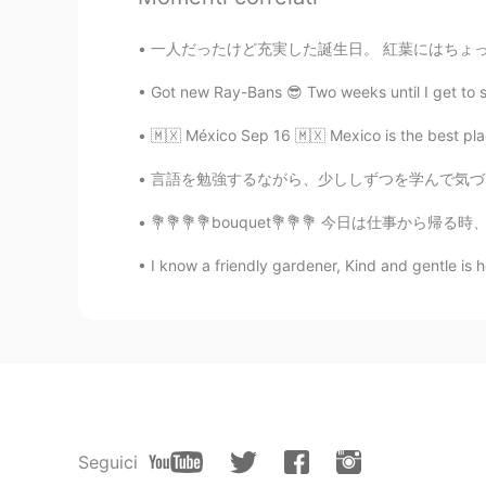
一人だったけど充実した誕生日。 紅葉にはちょっと遅くて残念たげとまだまだ綺麗だった！ 
Got new Ray-Bans 😎 Two weeks until I get to s
🇲🇽 México Sep 16 🇲🇽 Mexico is the best p
言語を勉強するながら、少ししずつを学んで気づきました 今日、私はすべての日本語で記事を読
💐💐💐💐bouquet💐💐💐 今日は仕事から帰る時、花屋に寄って花束を買いまし
I know a friendly gardener, Kind and gentle is 
Seguici