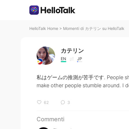
HelloTalk Home
>
Momenti di カテリン su HelloTalk
カテリン
EN
JP
私はゲームの推測が苦手です. People should s
make other people stumble around. I don
62
3
Commenti