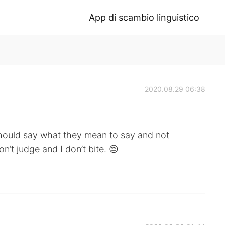
App di scambio linguistico
2020.08.29 06:38
ay what they mean to say and not
’t judge and I don’t bite. 😔