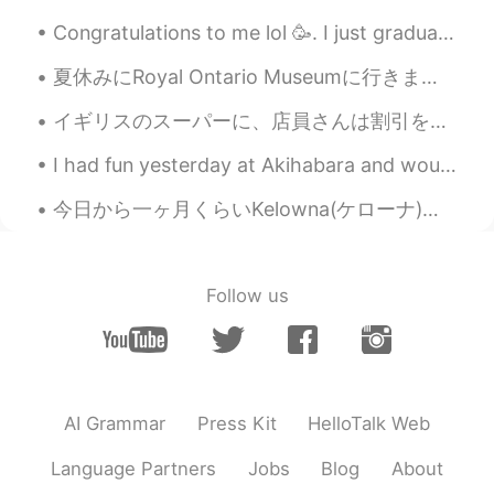
Congratulations to me lol 🥳. I just graduated from my Cooking School and I got my first Diploma a...
夏休みにRoyal Ontario Museumに行きました。この博物館では、世界中の多くの文化的工芸品を見ることができます。 特にカナダのアジアの歴史について学ぶ機会があまりないから、古代東ア...
イギリスのスーパーに、店員さんは割引を出し始める。お客さんはハゲタカのように店員さんを取り巻いてくる。お客さんが激しくなれるから安全垣根が立てられている。日本と同じように、一番激しいのはおばあち...
I had fun yesterday at Akihabara and would like to thank my friend for showing me around. A very ...
今日から一ヶ月くらいKelowna(ケローナ)行くことになった。ケローナまで車で4時間くらいかかる。都会で運転するの嫌いけど、高速で運転するのめっちゃ好き。特にいい天気で、景色がいいとこで音楽を...
Follow us
AI Grammar
Press Kit
HelloTalk Web
Language Partners
Jobs
Blog
About