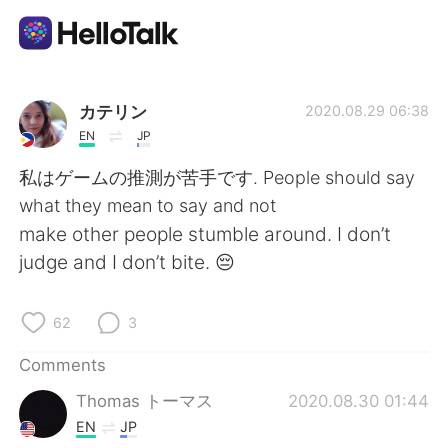
Language Exchange App
カテリン
2020.08.29 06:38
EN
JP
AI Grammar Checker
私はゲームの推測が苦手です. People should say
what they mean to say and not
English
make other people stumble around. I don’t
judge and I don’t bite. 😔
简体中文
繁體中文
62
3
Español
العربية
Comments
Thomas トーマス
2020.08.30 01:44
Français
Deutsch
EN
JP