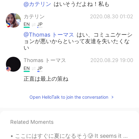
日本語
한국어
@カテリン
はいそうだよね！私も
カテリン
2020.08.30 01:02
Русский
ไทย
EN
JP
Indonesia
Italiano
@Thomas トーマス
はい、コミュニケーシ
ョンが悪いからといって友達を失いたくな
い
Türkçe
Tiếng Việt
Thomas トーマス
2020.08.29 19:00
Português
EN
JP
正直は最上の策ね
Open HelloTalk to join the conversation
Related Moments
ここにはすぐに夏になるそう🥲 It seems it will be summer here very soon 日焼けにならないように頑張ろう Let’s try and avoid get...