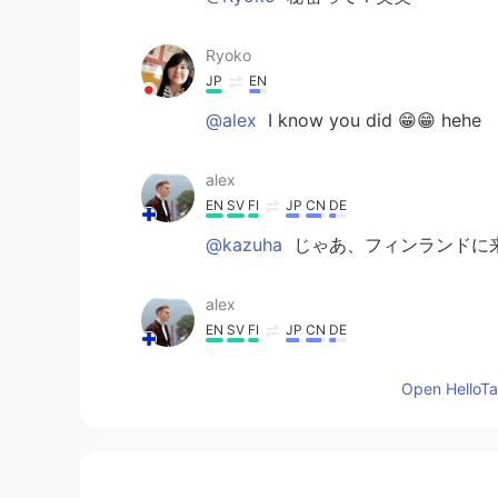
Ryoko
JP
EN
@alex
I know you did 😁😁 hehe
alex
EN
SV
FI
JP
CN
DE
@kazuha
じゃあ、フィンランドに来
alex
EN
SV
FI
JP
CN
DE
@Ayumi
食べたことがあるけど、さ
Open HelloTal
kazuha
JP
EN
@alex
私からしたら、その大自然は