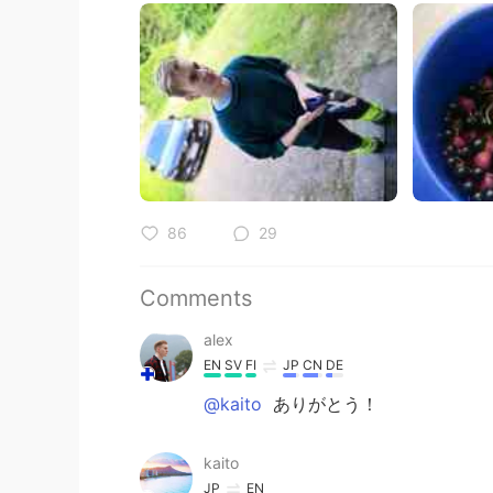
86
29
Comments
alex
EN
SV
FI
JP
CN
DE
@kaito
ありがとう！
kaito
JP
EN