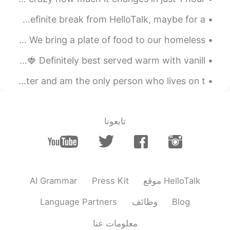
私からしたら、その大自然は羨まし
@alex
Hello, I have decided that I’m going to be taking an indefinite break from HelloTalk, maybe for a...
いよ☺️
The people who give you their food give you their heart. We bring a plate of food to our homeless...
2019.08.02 12:14
Ayumi
Mmmm strawberry pie made with fresh picked strawberries 🍓 Definitely best served warm with vanill...
EN
JP
それなら梅干しを是非食べてみて
@alex
I had to call the police tonight. I live at a nature center and am the only person who lives on t...
欲しい😄😄😄すっぱいのが大丈夫なら食べ
られるよきっと！
2019.08.02 12:11
Sōma
تابعونا
EN
JP
I know, you're right.
@alex
2019.08.02 12:10
alex
AI Grammar
Press Kit
موقع HelloTalk
DE
CN
JP
FI
SV
EN
すっぱい味も美味しいと思いま
@Ayumi
Language Partners
وظائف
Blog
す、笑
معلومات عنا