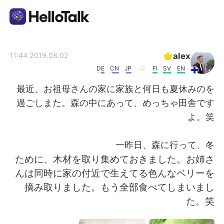
تطبيق تبادل اللغة
alex
2019.08.02 11:44
DE
CN
JP
FI
SV
EN
AI Grammar Checker
最近、お祖母さんの家に家族と何日も夏休みのを
過ごしまた。森の中にあって、めっちゃ田舎です
العربية
よ。笑
一昨日、森に行って、冬
English
简体中文
ために、木材を取り集めておきました。お姉さ
んは同時に家の付近で生えてる色んなベリーを
繁體中文
Español
摘み取りました。もう全部食べてしまいまし
た。笑
Français
Deutsch