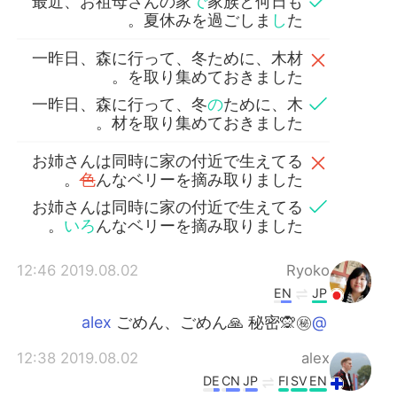
最近、お祖母さんの家
で
家族と何日も
夏休みを過ごしま
し
た。
一昨日、森に行って、冬ために、木材
を取り集めておきました。
一昨日、森に行って、冬
の
ために、木
材を取り集めておきました。
お姉さんは同時に家の付近で生えてる
色
んなベリーを摘み取りました。
お姉さんは同時に家の付近で生えてる
いろ
んなベリーを摘み取りました。
2019.08.02 12:46
Ryoko
EN
JP
ごめん、ごめん🙏 秘密🙊㊙️
@alex
2019.08.02 12:38
alex
DE
CN
JP
FI
SV
EN