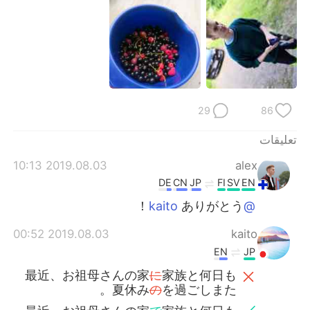
日本語
한국어
Русский
ไทย
Indonesia
Italiano
Türkçe
Tiếng Việt
29
86
تعليقات
Português
2019.08.03 10:13
alex
DE
CN
JP
FI
SV
EN
ありがとう！
@kaito
2019.08.03 00:52
kaito
EN
JP
最近、お祖母さんの家
に
家族と何日も
夏休み
の
を過ごしまた。