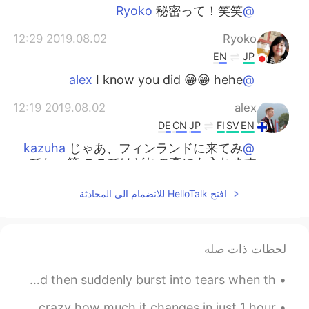
秘密って！笑笑
@Ryoko
2019.08.02 12:29
Ryoko
EN
JP
I know you did 😁😁 hehe
@alex
2019.08.02 12:19
alex
DE
CN
JP
FI
SV
EN
じゃあ、フィンランドに来てみ
@kazuha
てね、笑 ここではどれの森にも入れます
よ。:)
افتح HelloTalk للانضمام الى المحادثة
2019.08.02 12:16
alex
DE
CN
JP
FI
SV
EN
食べたことがあるけど、さっき摘
@Ayumi
لحظات ذات صله
み取ったままで食べた方が美味しい、笑
Memories are the only thing that can make people smile and then suddenly burst into tears when th...
2019.08.02 12:16
kazuha
EN
JP
Happy New Years 🎉😎 The sunset was beautiful, and it’s crazy how much it changes in just 1 hour 🤩 ...