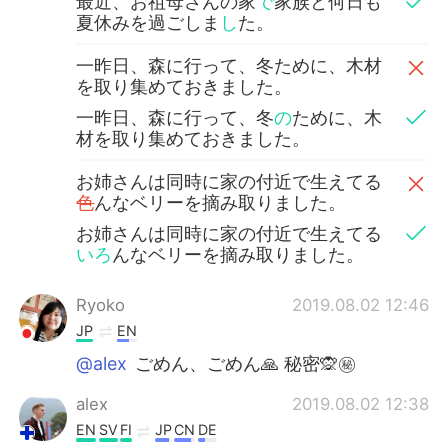
最近、お祖母さんの家
で
家族と何日も
夏休みを過ごしま
し
た。
一昨日、森に行って、冬ために、木材
を取り集めておきました。
一昨日、森に行って、冬
の
ために、木
材を取り集めておきました。
お姉さんは同時に家の付近で生えてる
色
んなベリーを摘み取りました。
お姉さんは同時に家の付近で生えてる
いろ
んなベリーを摘み取りました。
Ryoko
2019.08.02 12:46
JP
EN
@alex
ごめん、ごめん🙏 秘密🙊㊙️
alex
2019.08.02 12:38
EN
SV
FI
JP
CN
DE