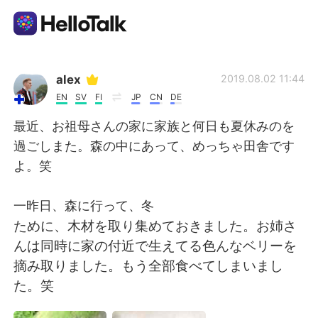
App di scambio linguistico
alex
2019.08.02 11:44
EN
SV
FI
JP
CN
DE
AI Grammar Checker
最近、お祖母さんの家に家族と何日も夏休みのを
過ごしまた。森の中にあって、めっちゃ田舎です
Italiano
よ。笑
一昨日、森に行って、冬
English
简体中文
ために、木材を取り集めておきました。お姉さ
んは同時に家の付近で生えてる色んなベリーを
繁體中文
Español
摘み取りました。もう全部食べてしまいまし
た。笑
العربية
Français