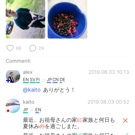
Deutsch
日本語
한국어
Русский
ไทย
Indonesia
Türkçe
Tiếng Việt
86
29
Commenti
Português
alex
2019.08.03 10:13
EN
SV
FI
JP
CN
DE
@kaito
ありがとう！
kaito
2019.08.03 00:52
JP
EN
最近、お祖母さんの家
に
家族と何日も
夏休み
の
を過ごしまた。