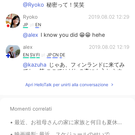
@Ryoko
秘密って！笑笑
Ryoko
2019.08.02 12:29
JP
EN
@alex
I know you did 😁😁 hehe
alex
2019.08.02 12:19
EN
SV
FI
JP
CN
DE
@kazuha
じゃあ、フィンランドに来てみ
てね、笑 ここではどれの森にも入れます
よ。:)
Apri HelloTalk per unirti alla conversazione
alex
2019.08.02 12:16
EN
SV
FI
JP
CN
DE
@Ayumi
食べたことがあるけど、さっき摘
Momenti correlati
み取ったままで食べた方が美味しい、笑
最近、お祖母さんの家に家族と何日も夏休みのを過ごしまた。森の中にあって、めっちゃ田舎ですよ。笑 一昨日、森に行って、冬ために、木材を取り集めておきました。お姉さんは同時に家の付近で生えてる色ん...
kazuha
2019.08.02 12:16
JP
EN
映画撮影: 最近、スケジュールのせいで、ここで何も書いてませんでした｡ 毎日、午前3時から午後7時までの勤務時間です｡ 仕事が終わったらホテルに帰って、晩御飯を食べたりして、早速寝ます｡ 湖...