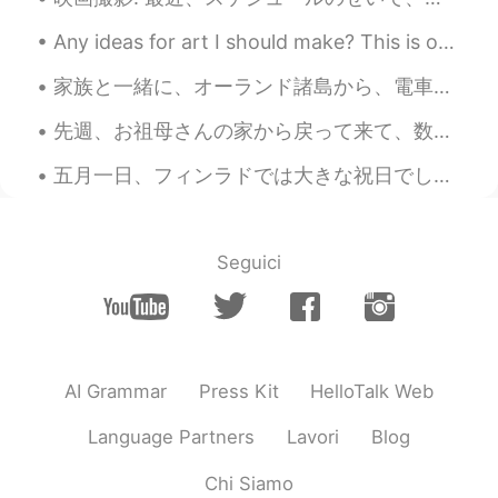
@alex
私からしたら、その大自然は羨まし
Any ideas for art I should make? This is one of my drawings I made a week ago ^^ Do you like draw...
いよ☺️
家族と一緒に、オーランド諸島から、電車でスウェーデンとデンマークを通って、ドイツのハンブルグに行きました！ 中国の夏さを逃げて、ヨーロッパに来たのに、ドイツにいた時にも、暑すぎでした。どこに行...
Ayumi
2019.08.02 12:14
先週、お祖母さんの家から戻って来て、数日間オーランド諸島に滞在しました。今夜、ヘルシンキに船で行きます。18日にまた中国に帰るので、この旅行は間もなく終わります。また中国の暑さを直面しますよね。...
JP
EN
@alex
それなら梅干しを是非食べてみて
五月一日、フィンラドでは大きな祝日でした｡Vappuと言われています｡両親に送ってもらった写真です｡ 飲み物はvappuだけに飲まれるものです｡ simaと言われています｡ 更に、食べ物も特別な...
欲しい😄😄😄すっぱいのが大丈夫なら食べ
られるよきっと！
Sōma
2019.08.02 12:11
Seguici
JP
EN
@alex
I know, you're right.
alex
2019.08.02 12:10
AI Grammar
Press Kit
HelloTalk Web
EN
SV
FI
JP
CN
DE
@Ayumi
すっぱい味も美味しいと思いま
Language Partners
Lavori
Blog
す、笑
Chi Siamo