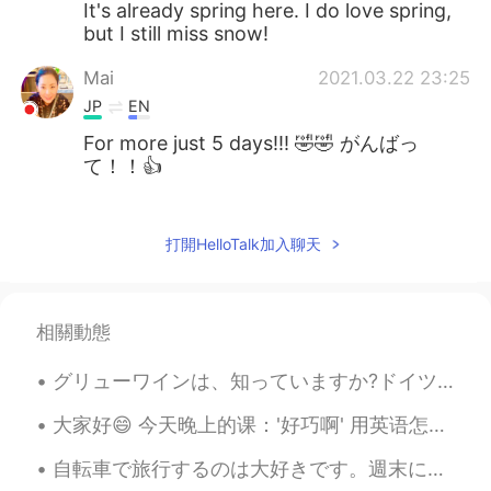
It's already spring here. I do love spring,
but I still miss snow!
Mai
2021.03.22 23:25
JP
EN
For more just 5 days!!! 🤣🤣 がんばっ
て！！👍
Jake
2021.03.22 19:51
EN
DE
CS
JP
打開HelloTalk加入聊天
@Shoko
more snow is coming, it's
exciting, but I want to be outside enjoying
it 😃
相關動態
Shoko
2021.03.22 18:38
グリューワインは、知っていますか?ドイツは冬にクリスマスマーケットの飲み物です。温めて、スパイスを加えて飲みます。とても美味しいです。ドイツのスーパーで非常に安いです。１本は１００円です。日本で...
JP
EN
大家好😄 今天晚上的课：'好巧啊' 用英语怎么表达？ That's such a coincidence! （最正常的） That's so funny! (然后你要解释funny的情况） ...
わぁ、また!積もりましたね〜、雪かき頑張
って下さい😅🙌
自転車で旅行するのは大好きです。週末にはドイツの北を旅行しました。森にテントで寝ました。夜中に森で蛍がたくさん見えました。9月に蛍を見えるのは珍しいと思います。😊😊😊今から毎日寒くなって来ていま...