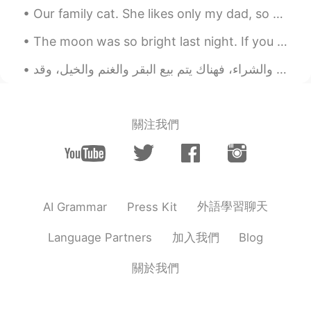
Jake
2021.03.22 18:12
Our family cat. She likes only my dad, so she either gives me dirty looks or screams at me when I...
EN
DE
CS
JP
The moon was so bright last night. If you think about it, even when we’re so far away, when we lo...
@yukomono
👍😃🛷
yukomono
2021.03.22 17:59
JP
ES
雪(ゆき)が好(す)きなので、うらやましいで
關注我們
す。😍
Jake
2021.03.22 17:33
EN
DE
CS
JP
👍
外語學習聊天
AI Grammar
Press Kit
Yoshie
2021.03.22 17:31
加入我們
Language Partners
Blog
JP
EN
FR
ES
「寒の戻り（かんのもどり）」と言いま
關於我們
す。週末が待ち遠しいですね😊