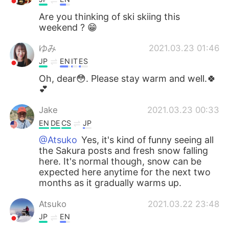
Are you thinking of ski skiing this
weekend ? 😁
ゆみ
2021.03.23 01:46
JP
EN
IT
ES
Oh, dear😳. Please stay warm and well.🍀
💕
Jake
2021.03.23 00:33
EN
DE
CS
JP
@Atsuko
Yes, it's kind of funny seeing all
the Sakura posts and fresh snow falling
here. It's normal though, snow can be
expected here anytime for the next two
months as it gradually warms up.
Atsuko
2021.03.22 23:48
JP
EN