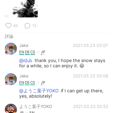
日本語
한국어
Русский
ไทย
65
13
Indonesia
Italiano
評論
Türkçe
Tiếng Việt
Jake
2021.03.23 03:07
Português
EN
DE
CS
JP
@ゆみ
thank you, I hope the snow stays
for a while, so I can enjoy it. 😃
Jake
2021.03.23 03:06
EN
DE
CS
JP
@ようこ葉子YOKO
if I can get up there,
yes, absolutely!
ようこ葉子YOKO
2021.03.23 02:52
JP
EN