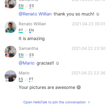
EN
ES
@Renato Willian
thank you so much! ☺️
Renato Willian
2021.04.23 00:01
PT
EN
It is amazing
Samantha
2021.04.22 23:50
EN
ES
@Mario
gracias!! ☺️
Mario
2021.04.22 23:36
ES
PT
Your pictures are awesome 😄
Open HelloTalk to join the conversation