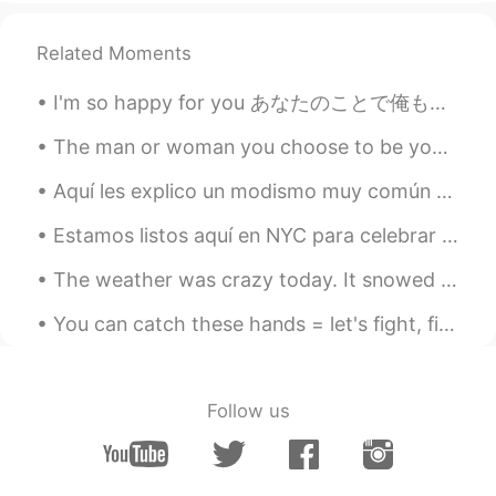
Related Moments
I'm so happy for you あなたのことで俺も嬉しいっていうことは相手を祝福するときに使う表現です。日本語でおめでとうや良かったなどでいろいろ言い方があるけれども、たまにこの気持...
The man or woman you choose to be your partner affects everything in your life. Your mental healt...
Aquí les explico un modismo muy común aquí en 🇺🇸. Espero que les sirva Ejemplos : My boss is no...
Estamos listos aquí en NYC para celebrar el Día de la Independencia de México. 🇲🇽 🇲🇽 🇲🇽 ¡ Viva ...
The weather was crazy today. It snowed in the morning but was sunny in the afternoon and it was v...
You can catch these hands = let's fight, fight me or I'm going to fight you 🙈 how do I say it in...
Follow us