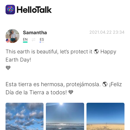
Language Exchange App
Samantha
2021.04.22 23:34
EN
ES
AI Grammar Checker
This earth is beautiful, let’s protect it 🌎 Happy
Earth Day!
English
💙
Esta tierra es hermosa, protejámosla. 🌎 ¡Feliz
简体中文
繁體中文
Día de la Tierra a todos! 💙
Español
العربية
Français
Deutsch