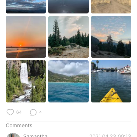
日本語
한국어
Русский
ไทย
Indonesia
Italiano
Türkçe
Tiếng Việt
Português
64
4
Comments
Samantha
2021.04.23 00:13