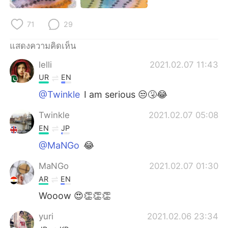
Deutsch
日本語
71
29
한국어
Русский
แสดงความคิดเห็น
Indonesia
Italiano
lelli
2021.02.07 11:43
UR
EN
Türkçe
Tiếng Việt
@Twinkle
I am serious 😒🤧😂
Português
Twinkle
2021.02.07 05:08
EN
JP
@MaNGo
😂
MaNGo
2021.02.07 01:30
AR
EN
Wooow 😍👏👏👏
yuri
2021.02.06 23:34