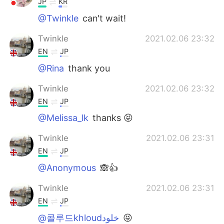
JP
KR
@Twinkle
can't wait!
Twinkle
2021.02.06 23:32
EN
JP
@Rina
thank you
Twinkle
2021.02.06 23:32
EN
JP
@Melissa_lk
thanks 😝
Twinkle
2021.02.06 23:31
EN
JP
@Anonymous
🙈👍
Twinkle
2021.02.06 23:31
EN
JP
@콜루드khloudخلود
😝