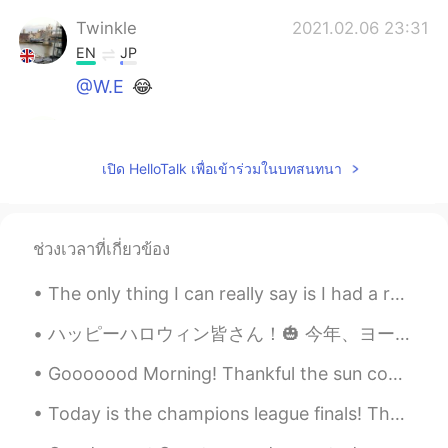
Twinkle
2021.02.06 23:31
EN
JP
@W.E
😂
Twinkle
2021.02.06 23:31
EN
JP
เปิด HelloTalk เพื่อเข้าร่วมในบทสนทนา
@yuri
yesss
Twinkle
2021.02.06 23:31
ช่วงเวลาที่เกี่ยวข้อง
EN
JP
@lmalaal
☺
The only thing I can really say is I had a really good day today walking around in Japan. It was ...
Rina
2021.02.06 22:22
ハッピーハロウィン皆さん！🎃 今年、ヨーロッパにはパーティーがキャンセルしたけど、家で家族とお祝います！🎆 ハロウィンは昔の休日です。昔の人によると、今日は幽霊の世界と私たちの世界の間の障壁はと...
AR
EN
Gooooood Morning! Thankful the sun comes up every morning to greet us. It was a nice weekend. Ho...
It’s amazing!!!😻
Today is the champions league finals! The atmosphere in the pub was very nice! Thanks to this ap...
Melissa_lk
2021.02.06 22:21