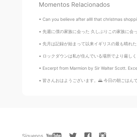
Momentos Relacionados
Twinkle
EN
JP
Can you believe after allll that christmas shop
@lmalaal
☺
先週に僕の家族に会った 久しぶりこの家族に会ったから幸せになった！ 家族はイングランドに住
Rina
先月は記録が始まって以来イギリスの最も晴れた月だと正式に発表された。イギリスにしては信
AR
EN
ロックダウンは私が住んでいる場所でより厳しくなっています。 4月末まで延長されます。 また
It’s amazing!!!😻
Excerpt from Marmion by Sir Walter Scott. Exce
Melissa_lk
皆さんおはようございます。🌄 今日の朝ごはんです。😋 いつも朝食べてる豆乳コーヒーに
AR
EN
Cool!
Anonymous
AR
EN
Wow amazing 🤩
Síguenos