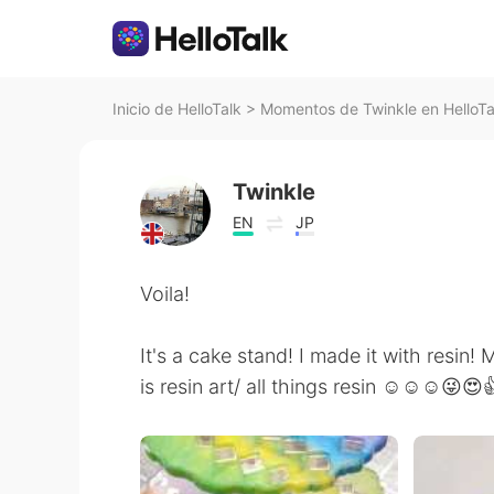
Inicio de HelloTalk
>
Momentos de Twinkle en HelloTa
Twinkle
EN
JP
Voila!
It's a cake stand! I made it with resin
is resin art/ all things resin ☺☺☺😜😍