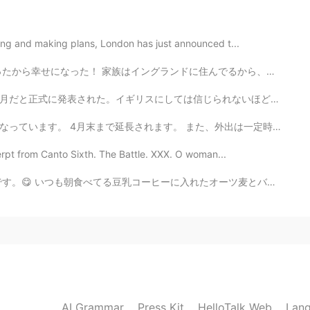
2021.02.06 23:31
ping and making plans, London has just announced t...
んでるから、あまり会えらない😔 私達はたくさんワインとビールを飲んだ😅 ウェールズに帰った前に、僕はイー...
2021.02.06 22:22
じられないほど良い天気の日が相次いでいた。 昨日、ジョージ・オーウェルの家まで巡礼して、「アニマル・ファー...
、外出は一定時間しかできません。 このウイルスがすぐになくなることを祈ります。🚫🦠🙏🙏🙏 The l...
rpt from Canto Sixth. The Battle. XXX. O woman...
2021.02.06 22:21
入れたオーツ麦とバナナです。 けど、今日は卵が1個しかなかったので、タンパク質のために、ファミリーマートで...
2021.02.06 22:20
AI Grammar
Press Kit
HelloTalk Web
Lang