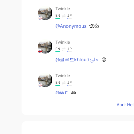
Twinkle
EN
JP
@Anonymous
🙈👍
Twinkle
EN
JP
@콜루드khloudخلود
😝
Twinkle
EN
JP
@W.E
😂
Abrir He
Twinkle
EN
JP
@yuri
yesss