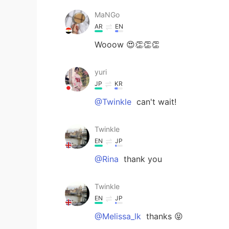
MaNGo
AR
EN
Wooow 😍👏👏👏
yuri
JP
KR
@Twinkle
can't wait!
Twinkle
EN
JP
@Rina
thank you
Twinkle
EN
JP
@Melissa_lk
thanks 😝