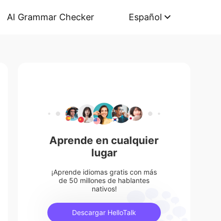
AI Grammar Checker
Español
Aprende en cualquier
lugar
¡Aprende idiomas gratis con más
de 50 millones de hablantes
nativos!
Descargar HelloTalk