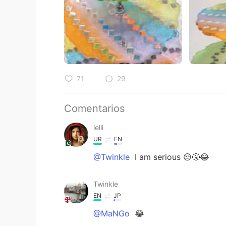
71
29
Comentarios
lelli
UR
EN
@Twinkle
I am serious 😒🤧😂
Twinkle
EN
JP
@MaNGo
😂