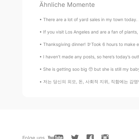
Ähnliche Momente
신림이나 서울대입구에서 그냥 돌아
There are a lot of yard sales in my town today.
Jay
If you visit Los Angeles and are a fan of plants
KR
DE
Thanksgiving dinner! 🦃Took 6 hours to make ev
👍👍 잘했어요. 저는 대학원 원서랑 
I haven’t made any posts, so here’s today’s outfi
Correction
She is getting soo big 🥺 but she is still my b
CN繁
KR
EN
CN
한국어 안이상해요, 저는 유튜브 볼
저는 당신의 외모, 돈, 사회적 지위, 직함에는 감명받지 않아요. 저는 당신이
Moon
KR
EN
Jiujitsu 🔥
Folge uns