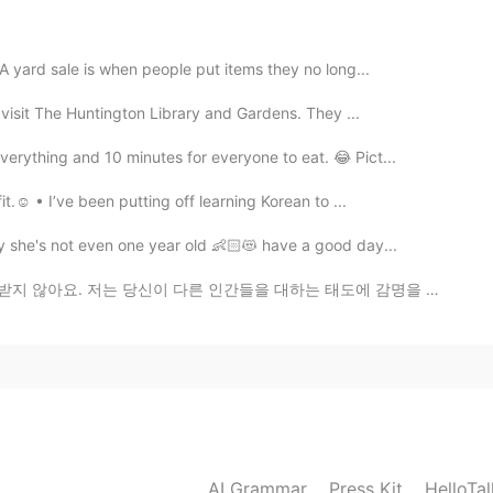
다니려구요😭
 A yard sale is when people put items they no long...
2020.10.16 09:04
, visit The Huntington Library and Gardens. They ...
erything and 10 minutes for everyone to eat. 😂 Pict...
에세이 쓰고 있어요. 죽을 것 같아요..
t.☺️ • I’ve been putting off learning Korean to ...
2020.10.16 09:02
aby she's not even one year old 👶🏻😻 have a good day...
거예요 ㅋ
 다른 인간들을 대하는 태도에 감명을 받았어요. I’m not impressed by your...
2020.10.16 09:00
AI Grammar
Press Kit
HelloTa