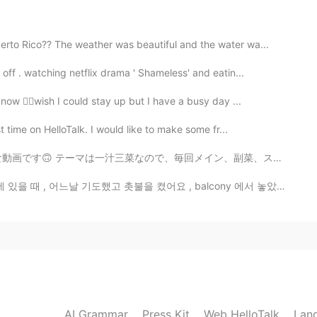
다니려구요😭
rto Rico?? The weather was beautiful and the water wa...
2020.10.16 09:04
ff . watching netflix drama ' Shameless' and eatin...
ow 😵‍💫wish I could stay up but I have a busy day ...
에세이 쓰고 있어요. 죽을 것 같아요..
t time on HelloTalk. I would like to make some fr...
2020.10.16 09:02
メイン、副菜、スープも作ります〜 やっぱり動画撮ると、すぐブスになります… だからいつも顔を動画に出すのがす...
거예요 ㅋ
기도했고 촛불을 켰어요 , balcony 에서 놓았어요, 좀 후에 우리 고양이 초가 옆에 서서 ...
2020.10.16 09:00
AI Grammar
Press Kit
Web HelloTalk
Lan