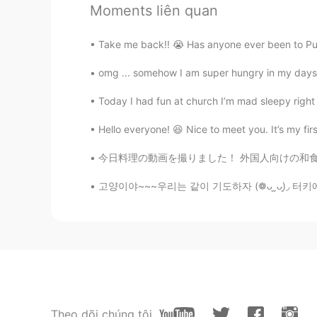
Moments liên quan
신림이나 서울대입구에서 그냥 돌아
Take me back!! 😭 Has anyone ever been to Pue
Jay
omg ... somehow I am super hungry in my days o
KR
DE
Today I had fun at church I’m mad sleepy right n
👍👍 잘했어요. 저는 대학원 원서랑 
Hello everyone! 😆 Nice to meet you. It’s my firs
Correction
今日料理の動画を撮りました！ 外国人向けの和食動画です🙃 テーマは一汁三菜なので、毎回
CN繁
KR
EN
CN
한국어 안이상해요, 저는 유튜브 볼
고양이야~~~우리는 같이 기도하자 (❁ᴗ͈ˬᴗ͈)◞ 터키에 있을 때 , 어느날 
Moon
KR
EN
Jiujitsu 🔥
Theo dõi chúng tôi