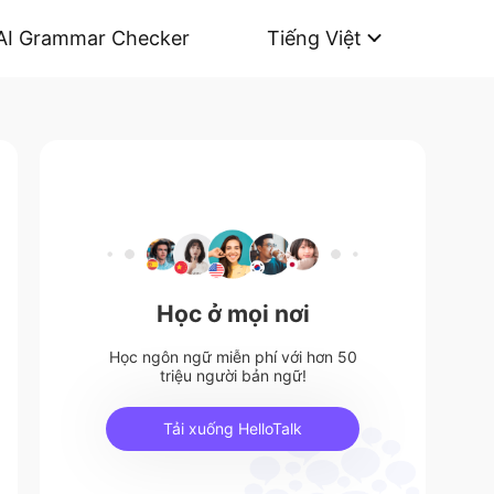
AI Grammar Checker
Tiếng Việt
Học ở mọi nơi
Học ngôn ngữ miễn phí với hơn 50
triệu người bản ngữ!
Tải xuống HelloTalk