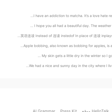
신림이나 
I have an addiction to matcha. It’s a love hate re
2020.10.16 09:04
I hope you all had a beautiful day. The weather al
英语连读 Instead of 连读 instedof In place of 连读 inplaysof
Apple bobbing, also known as bobbing for apples, is a
2020.10.16 09:02
My skin gets a little dry in the winter so I got
한국어 
We had a nice and sunny day in the city where I liv
2020.10.16 09:00
AI Grammar
Press Kit
موقع HelloTalk