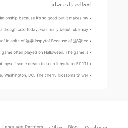
لحظات ذات صله
서울대입구에서 그냥 돌아다니려구요😭
lationship because it’s so good but it makes my...
Jay
though cold today, was really beautiful. Enjoy ...
DE
KR
 In spite of 连读 inspytof Because of 连读bec...
👍👍 잘했어요. 저는 대학원 원서랑 에세이 쓰고 있어요. 죽을 것 같아요..
 game often played on Halloween. The game is...
Correction
 myself some cream to keep it hydrated! 💁🏼‍♀️ I ...
CN繁
CN
EN
KR
안이상해요, 저는 유튜브 볼거예요 ㅋ
e, Washington, DC. The cherry blossoms 🌸 wer...
Moon
EN
KR
Jiujitsu 🔥
Language Partners
وظائف
Blog
معلومات عنا