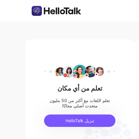
تعلم من أي مكان
تعلم اللغات مع أكثر من 50 مليون
متحدث أصلي مجانًا!
تنزيل HelloTalk