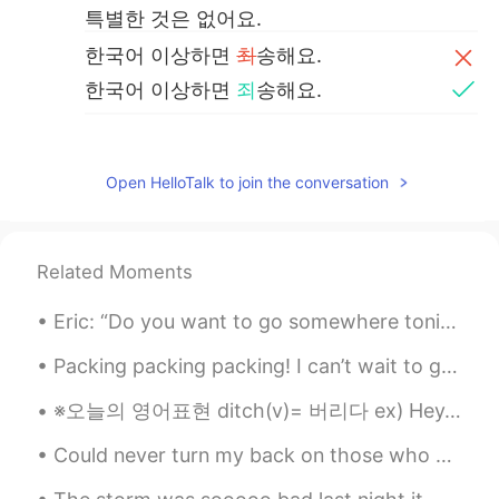
특별한 것은 없어요.
한국어 이상하면
최
송해요.
한국어 이상하면
죄
송해요.
한국어 어려워요 ㅜ
Open HelloTalk to join the conversation
Singingi
2020.10.16 09:12
KR
EN
죄송하다고 말씀하지 않으셔도 돼요!! 전혀
Related Moments
죄송할 일이 아니에요. 그리고 되게 잘 작성
하셨어요!!
Eric: “Do you want to go somewhere tonight?” David: “No, I need to go to bed early.” Eric: “Why?”...
KBS
2020.10.16 09:07
Packing packing packing! I can’t wait to get home and see everyone. Also travel around a with m...
KR
EN
※오늘의 영어표현 ditch(v)= 버리다 ex) Hey, Millie! Why did you ditch me yesterday? I looked for you for aro...
신림이나 서울대입구에서 그냥 돌아다니려
구요😭
Could never turn my back on those who need help 🙏🏻 Will be sending my friend mask. Love you bro !
Jay
2020.10.16 09:04