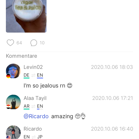
日本語
한국어
Русский
ไทย
Indonesia
Italiano
64
10
Türkçe
Tiếng Việt
Kommentare
Português
Levin02
2020.10.06 18:03
DE
EN
I’m so jealous rn 😍
Alaa Tayil
2020.10.06 17:21
AR
EN
@Ricardo
amazing 🥺👌
Ricardo
2020.10.06 16:40
EN
JP