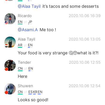
@Alaa Tayil
it’s tacos and some desserts
Ricardo
2020.10.06 16:39
EN
JP
@Asami.A
Me too !
Alaa Tayil
2020.10.06 13:05
AR
EN
Your food is very strange 🤔🥺what is it?!
Tender
2020.10.06 12:55
CN
EN
Here
Shuwen
2020.10.06 12:54
CN
ES
KR
EN
Looks so good!