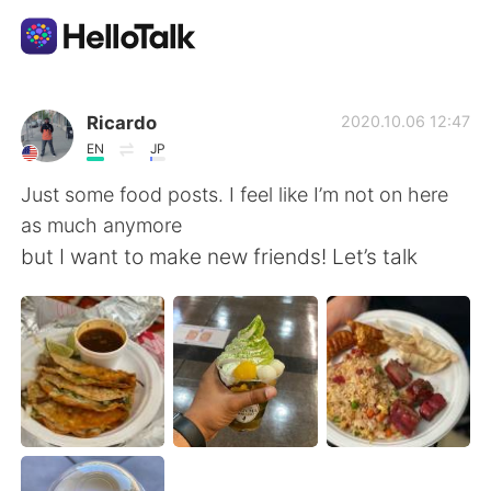
Sprachaustausch-App
Ricardo
2020.10.06 12:47
EN
JP
AI Grammar Checker
Just some food posts. I feel like I’m not on here
as much anymore
Deutsch
but I want to make new friends! Let’s talk
English
简体中文
繁體中文
Español
العربية
Français