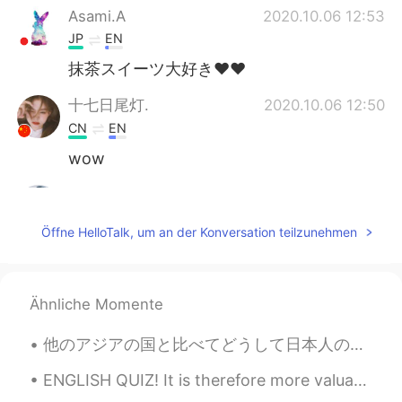
Asami.A
2020.10.06 12:53
JP
EN
抹茶スイーツ大好き♥♥
十七日尾灯.
2020.10.06 12:50
CN
EN
wow
Ravi
2020.10.06 12:48
HI
KR
Öffne HelloTalk, um an der Konversation teilzunehmen
♥️😍
Ähnliche Momente
他のアジアの国と比べてどうして日本人の英語能力はこんなに低いのか?ってよく思うの。 調べてみたら、2014年にあった日本全国学校の英語講師英語能力調査によって高校の先生達は半分しか「上級」取れ...
ENGLISH QUIZ! It is therefore more valuable to _________ the main lines of Gauguin's teaching th...