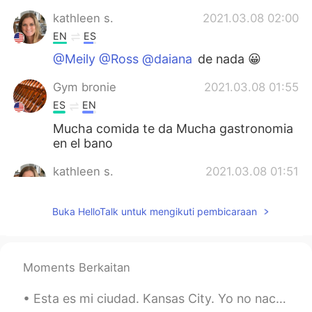
kathleen s.
2021.03.08 02:00
EN
ES
@Meily @Ross @daiana
de nada 😀
Gym bronie
2021.03.08 01:55
ES
EN
Mucha comida te da Mucha gastronomia
en el bano
kathleen s.
2021.03.08 01:51
EN
ES
Buka HelloTalk untuk mengikuti pembicaraan
@hayisjimenez @Martín
you’re welcome
daiana
2021.03.08 01:46
ES
EN
Moments Berkaitan
Thanks
Esta es mi ciudad. Kansas City. Yo no nací aquí, pero he vivido aquí por cinco años. Es mi nuevo...
Ross
2021.03.08 01:41