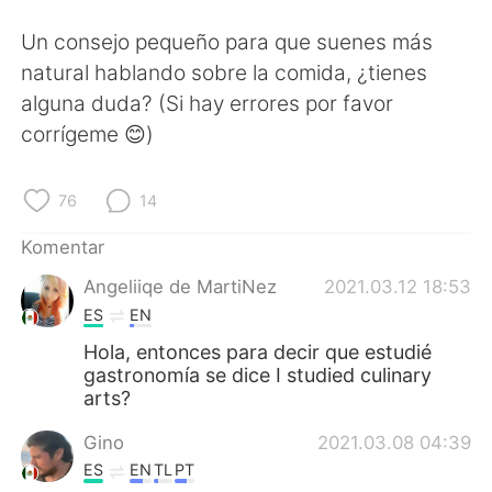
Deutsch
日本語
Un consejo pequeño para que suenes más
한국어
Русский
natural hablando sobre la comida, ¿tienes
alguna duda? (Si hay errores por favor
ไทย
Italiano
corrígeme 😊)
Türkçe
Tiếng Việt
76
14
Português
Komentar
Angeliiqe de MartiNez
2021.03.12 18:53
ES
EN
Hola, entonces para decir que estudié
gastronomía se dice I studied culinary
arts?
Gino
2021.03.08 04:39
ES
EN
TL
PT