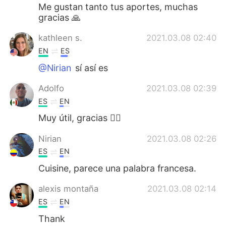
Me gustan tanto tus aportes, muchas
gracias 🙏
kathleen s.
2021.03.08 02:40
EN
ES
@Nirian
sí así es
Adolfo
2021.03.08 02:39
ES
EN
Muy útil, gracias ✌🏾
Nirian
2021.03.08 02:26
ES
EN
Cuisine, parece una palabra francesa.
alexis montaña
2021.03.08 02:14
ES
EN
Thank