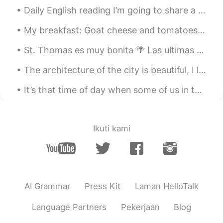
Daily English reading I’m going to share a poem. If you like drop a recording . But remember po...
ES
EN
Graciass
My breakfast: Goat cheese and tomatoes on a toast with black pepper and a drizzle of olive oil. S...
Meily
2021.03.08 01:39
St. Thomas es muy bonita 🌴 Las ultimas vacaciones antes de covid 😢 St Thomas is so beautiful, t...
ES
EN
The architecture of the city is beautiful, I love how the buildings look different on every stree...
I loved, thanks!
It’s that time of day when some of us in the world go to sleep and some of us begin to start our ...
Martín
2021.03.08 01:39
ES
EN
@kathleen s.
Good to know!
Ikuti kami
hayisjimenez
2021.03.08 01:37
ES
EN
Gracias por el consejo☺️ tu español es
AI Grammar
Press Kit
Laman HelloTalk
súpeeeer
Language Partners
Pekerjaan
Blog