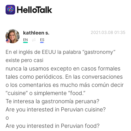
Aplikasi Pertukaran Bahasa
kathleen s.
2021.03.08 01:35
EN
ES
AI Grammar Checker
En el inglés de EEUU la palabra “gastronomy”
existe pero casi
Indonesia
nunca la usamos excepto en casos formales
tales como periódicos. En las conversaciones
o los comentarios es mucho más común decir
English
简体中文
“cuisine” o simplemente “food.”
Te interesa la gastronomía peruana?
繁體中文
Español
Are you interested in Peruvian cuisine?
o
العربية
Français
Are you interested in Peruvian food?