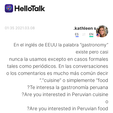
تطبيق تبادل اللغة
kathleen s.
2021.03.08 01:35
ES
EN
AI Grammar Checker
En el inglés de EEUU la palabra “gastronomy”
existe pero casi
العربية
nunca la usamos excepto en casos formales
tales como periódicos. En las conversaciones
o los comentarios es mucho más común decir
English
简体中文
“cuisine” o simplemente “food.”
Te interesa la gastronomía peruana?
繁體中文
Español
Are you interested in Peruvian cuisine?
o
Français
Deutsch
Are you interested in Peruvian food?