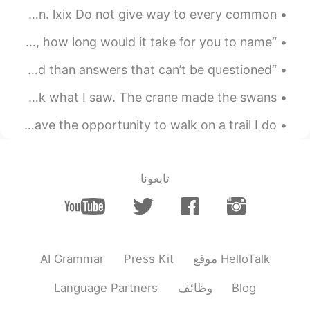
Excerpt from The Art of Worldly Wisdom by Baltasar Gracián. lxix Do not give way to every common...
EN
ES
Graciass
“And if I asked you to name all the things that you love, how long would it take for you to name ...
2021.03.08 01:39
Meily
“I would rather have questions that can’t be answered than answers that can’t be questioned.” — ...
EN
ES
Good morning. Went to help a friend with his boat and look what I saw. The crane made the swans...
I loved, thanks!
Fun fact about me: ✨ I love nature and every time I have the opportunity to walk on a trail I do ...
2021.03.08 01:39
Martín
EN
ES
Good to know!
@kathleen s.
تابعونا
2021.03.08 01:37
hayisjimenez
EN
ES
Gracias por el consejo☺️ tu español es
AI Grammar
Press Kit
موقع HelloTalk
súpeeeer
Language Partners
وظائف
Blog