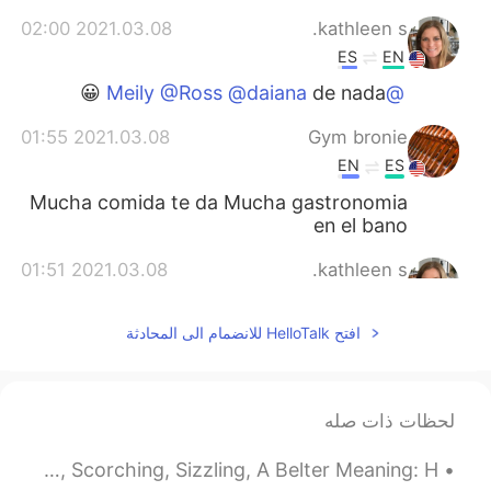
2021.03.08 02:00
kathleen s.
ES
EN
de nada 😀
@Meily @Ross @daiana
2021.03.08 01:55
Gym bronie
EN
ES
Mucha comida te da Mucha gastronomia
en el bano
2021.03.08 01:51
kathleen s.
ES
EN
افتح HelloTalk للانضمام الى المحادثة
you’re welcome
@hayisjimenez @Martín
2021.03.08 01:46
daiana
EN
ES
لحظات ذات صله
Thanks
Ryan’s Words Of The Day: Boiling, Sweltering, Stifling, Scorching, Sizzling, A Belter Meaning: H...
2021.03.08 01:41
Ross