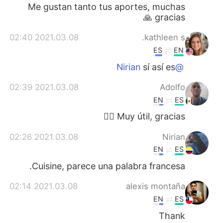
Me gustan tanto tus aportes, muchas
gracias 🙏
2021.03.08 02:40
kathleen s.
ES
EN
sí así es
@Nirian
2021.03.08 02:39
Adolfo
EN
ES
Muy útil, gracias ✌🏾
2021.03.08 02:26
Nirian
EN
ES
Cuisine, parece una palabra francesa.
2021.03.08 02:14
alexis montaña
EN
ES
Thank