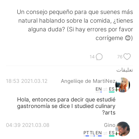
日本語
한국어
Un consejo pequeño para que suenes más
Русский
ไทย
natural hablando sobre la comida, ¿tienes
alguna duda? (Si hay errores por favor
Indonesia
Italiano
corrígeme 😊)
Türkçe
Tiếng Việt
14
76
Português
تعليقات
2021.03.12 18:53
Angeliiqe de MartiNez
EN
ES
Hola, entonces para decir que estudié
gastronomía se dice I studied culinary
arts?
2021.03.08 04:39
Gino
PT
TL
EN
ES