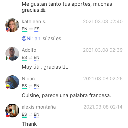
Me gustan tanto tus aportes, muchas
gracias 🙏
kathleen s.
2021.03.08 02:40
EN
ES
@Nirian
sí así es
Adolfo
2021.03.08 02:39
ES
EN
Muy útil, gracias ✌🏾
Nirian
2021.03.08 02:26
ES
EN
Cuisine, parece una palabra francesa.
alexis montaña
2021.03.08 02:14
ES
EN
Thank