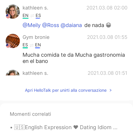
kathleen s.
2021.03.08 02:00
EN
ES
@Meily @Ross @daiana
de nada 😀
Gym bronie
2021.03.08 01:55
ES
EN
Mucha comida te da Mucha gastronomia
en el bano
kathleen s.
2021.03.08 01:51
EN
ES
Apri HelloTalk per unirti alla conversazione
@hayisjimenez @Martín
you’re welcome
daiana
2021.03.08 01:46
ES
EN
Momenti correlati
Thanks
🇺🇸English Expression ❤️ Dating Idiom 👩‍❤️‍👨Soulmate is someone that you have a strong c...
Ross
2021.03.08 01:41