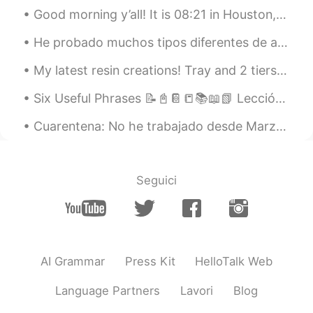
Good morning y’all! It is 08:21 in Houston, Texas. I look rough because I slept by 03:00 and woke...
ES
EN
Graciass
He probado muchos tipos diferentes de alimentos de todo el mundo.... ¡Pero honestamente creo que...
Meily
2021.03.08 01:39
My latest resin creations! Tray and 2 tiers of a cake stand.. I need to make the 3rd.. just nee...
ES
EN
Six Useful Phrases 📝📓📔📒📚📖📗 Lección 10 - curso básico😎 1. What are you doing this afternoon? ¿Qu...
I loved, thanks!
Cuarentena: No he trabajado desde Marzo pero mi trabajo todavía me pagan. Los gimnasios son cerra...
Martín
2021.03.08 01:39
ES
EN
@kathleen s.
Good to know!
Seguici
hayisjimenez
2021.03.08 01:37
ES
EN
Gracias por el consejo☺️ tu español es
AI Grammar
Press Kit
HelloTalk Web
súpeeeer
Language Partners
Lavori
Blog