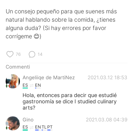
Deutsch
日本語
Un consejo pequeño para que suenes más
한국어
Русский
natural hablando sobre la comida, ¿tienes
alguna duda? (Si hay errores por favor
ไทย
Indonesia
corrígeme 😊)
Türkçe
Tiếng Việt
76
14
Português
Commenti
Angeliiqe de MartiNez
2021.03.12 18:53
ES
EN
Hola, entonces para decir que estudié
gastronomía se dice I studied culinary
arts?
Gino
2021.03.08 04:39
ES
EN
TL
PT