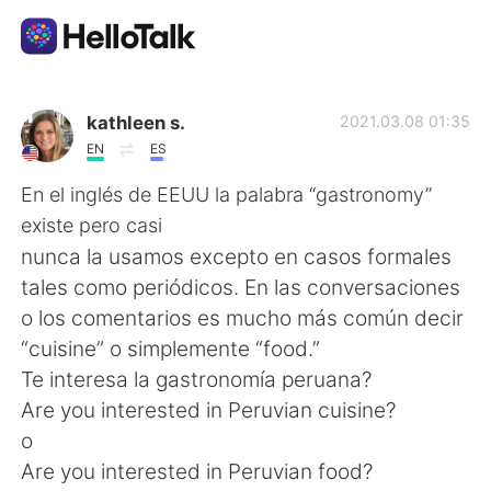
App di scambio linguistico
kathleen s.
2021.03.08 01:35
EN
ES
AI Grammar Checker
En el inglés de EEUU la palabra “gastronomy”
existe pero casi
Italiano
nunca la usamos excepto en casos formales
tales como periódicos. En las conversaciones
o los comentarios es mucho más común decir
English
简体中文
“cuisine” o simplemente “food.”
Te interesa la gastronomía peruana?
繁體中文
Español
Are you interested in Peruvian cuisine?
o
العربية
Français
Are you interested in Peruvian food?