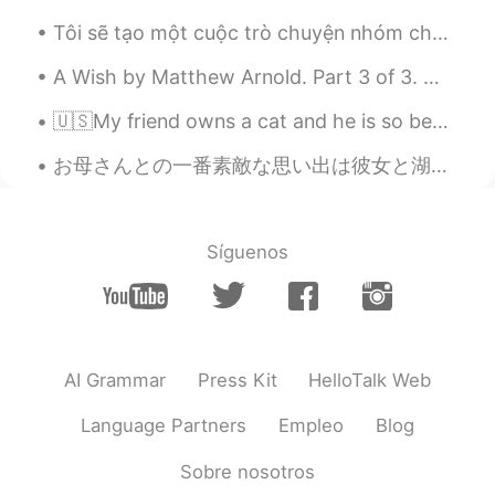
Tôi sẽ tạo một cuộc trò chuyện nhóm cho những người Việt Nam muốn học tiếng Anh. Vui lòng để lại ...
A Wish by Matthew Arnold. Part 3 of 3. Which never was the friend of one, Nor promised love ...
🇺🇸My friend owns a cat and he is so beautiful. He is a natural born model right?☺️ I really love ...
お母さんとの一番素敵な思い出は彼女と湖岸を歩くことです。私は落ちないためにお母さんはこの写真のように私の手を握りました。この頃はお母さんのバランスはよくなくなってしまったから、一緒に歩く時、彼女...
Síguenos
AI Grammar
Press Kit
HelloTalk Web
Language Partners
Empleo
Blog
Sobre nosotros