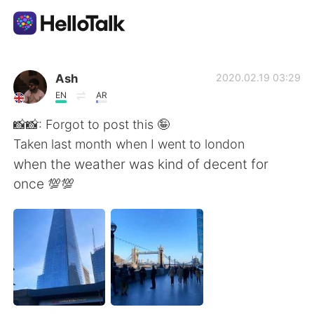
Aplicación de intercambio de idiomas
Ash
2020.02.19 03:29
EN
AR
AI Grammar Checker
📸📸: Forgot to post this 🤪
Taken last month when I went to london
Español
when the weather was kind of decent for
once 💯💯
English
简体中文
繁體中文
العربية
Français
Deutsch