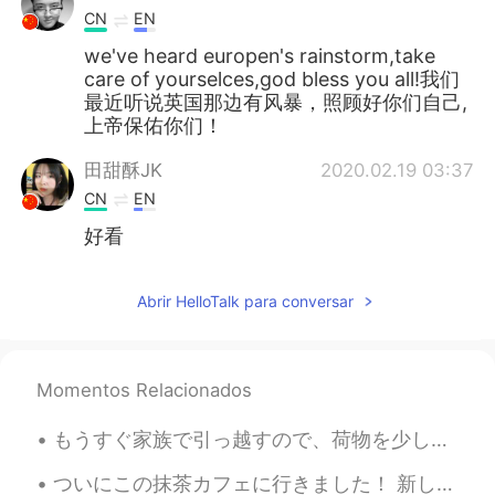
CN
EN
we've heard europen's rainstorm,take
care of yourselces,god bless you all!我们
最近听说英国那边有风暴，照顾好你们自己,
上帝保佑你们！
田甜酥JK
2020.02.19 03:37
CN
EN
好看
Abrir HelloTalk para conversar
Momentos Relacionados
もうすぐ家族で引っ越すので、荷物を少しずつ整理しています 📦 この前、お母さんのクローゼットから漫画がたくさん出てきてびっくりしました。 こんなにあったとは！😂 でも、まだどこかにしまって...
ついにこの抹茶カフェに行きました！ 新し店でめちゃくちゃ人気があります！ クレープとチーズケーキを食べてみました😋🍰🍵 めちゃ美味しかったです Anoche fui al café de té...