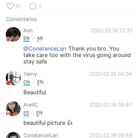
日本語
한국어
61
5
Русский
ไทย
Comentarios
Ash
2020.02.19 12:31
Indonesia
Italiano
EN
AR
Türkçe
Tiếng Việt
@ConatanceLan
Thank you bro. You
take care too with the virus going around
stay safe
Português
Yarny
2020.02.19 04:04
CN
EN
Beautiful
AreliC
2020.02.19 03:47
ES
EN
beautiful picture 👍
ConatanceLan
2020.02.19 03:45