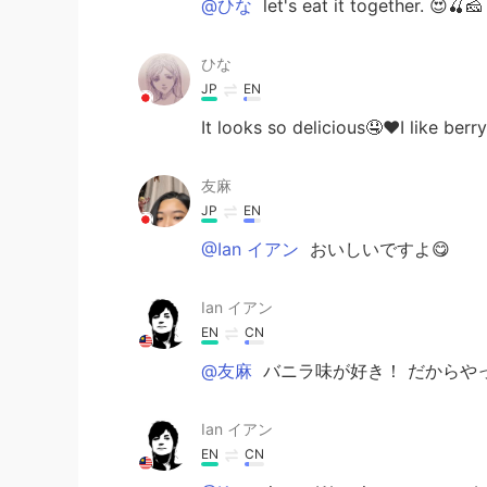
@ひな
let's eat it together. 😍🍒🧀
ひな
JP
EN
It looks so delicious🤤❤️I like berry
友麻
JP
EN
@Ian イアン
おいしいですよ😋
Ian イアン
EN
CN
@友麻
バニラ味が好き！ だからやっ
Ian イアン
EN
CN