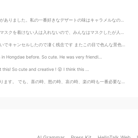
ャラメルなので、すぐにマックへ行きました。🤣 Two days ago, Mcdonald came ou...
2021.01.17 13:43
スクしたが人は多くなかった。最初私はいいだと思うけど、外に出かけたとき、家にいるの感じように促された。😣 ...
ベルギーショコラパイとクレームブリュレパイですよ〜
の目で色んな景色を見て、沢山の人に会って、色んな事を経験して、皆の文化に触れるのは楽しいです 何度でも行...
s in Hongdae before. So cute. He was very friendl...
2021.01.17 13:43
 this! So cute and creative ! 😮 I think this ...
 pie😊😚
楽の時も一番必要な事は瞬間を楽しみください。何事も一瞬一瞬過ぎられます。考え過ぎしないよ~ 人生は短いね...
AI Grammar
Press Kit
HelloTalk Web