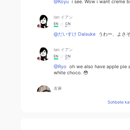
@Koyu
i see. Wow i want creme br
Ian イアン
EN
CN
@だいすけ Daisuke
うわー、よさそ
Ian イアン
EN
CN
@Ryo
oh we also have apple pie a
white choco. 😳
友麻
JP
EN
Sohbete kat
バニラありますよ！
Koyu
JP
EN