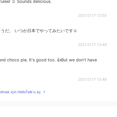
ulee! ☺️ Sounds delicious.
2021.01.17 13:50
うだ。 いつか日本でやってみたいです☺️
2021.01.17 13:49
nd choco pie. It's good too. 👍But we don't have
2021.01.17 13:48
ılmak için HelloTalk'u aç
2021.01.17 13:44