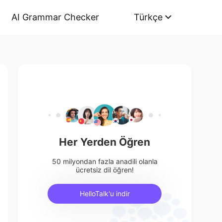
AI Grammar Checker
Türkçe
Her Yerden Öğren
50 milyondan fazla anadili olanla
ücretsiz dil öğren!
HelloTalk'u indir