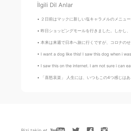
İlgili Dil Anlar
cream burrule pie!!
２日前はマックに新しい塩キャラメルのメニューがありました。私の一番好きなデザートの味はキ
だいすけ Daisuke
JP
EN
昨日ショッピングモールを行きました。しかし、マスクを着けない人は入れないので、みんなはマ
へぇ〜😳おいしそう 今日本では、
本来は来週で日本へ旅に行くですが、コロナのせいでキャンセルしたので凄く残念です またこ
I want a dog like this! I saw this dog when i wa
Ryo
JP
EN
I saw this on the internet. I am not sure i can eat
apple pie, choco pie, white choco
「喜怒哀楽」 人生には、いつもこの4つ感じはあります。 でも、喜の時、怒の時、哀の時、
Bizi takip et