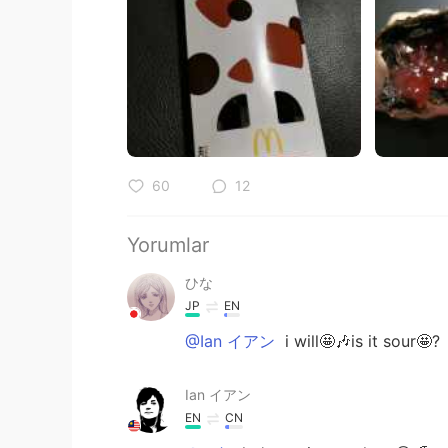
60
12
Yorumlar
ひな
JP
EN
@Ian イアン
i will🤩🎶is it sour🤩?
Ian イアン
EN
CN