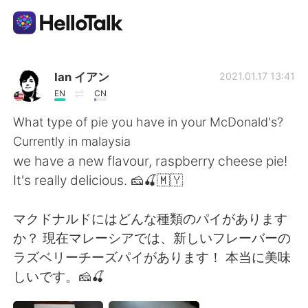
Приложение для Языкового Обмена
Ian イアン
2021.01.17 13:41
EN
CN
AI Grammar Checker
What type of pie you have in your McDonald's?
Currently in malaysia
Русский
we have a new flavour, raspberry cheese pie!
It's really delicious. 🧀🍒🇲🇾
English
简体中文
マクドナルドにはどんな種類のパイがあります
か？ 現在マレーシアでは、新しいフレーバーの
繁體中文
Español
ラズベリーチーズパイがあります！ 本当に美味
しいです。🧀🍒
العربية
Français