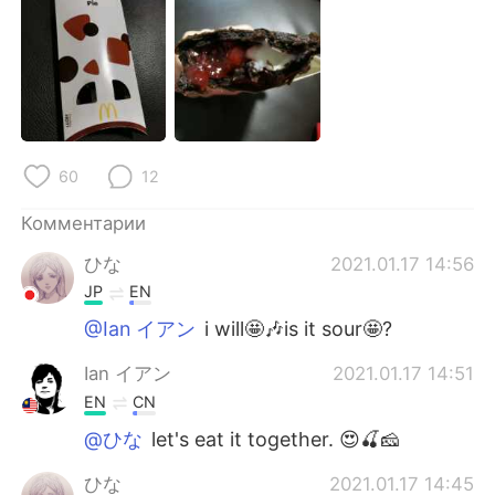
Deutsch
日本語
한국어
ไทย
Indonesia
Italiano
Türkçe
Tiếng Việt
60
12
Комментарии
Português
ひな
2021.01.17 14:56
JP
EN
@Ian イアン
i will🤩🎶is it sour🤩?
Ian イアン
2021.01.17 14:51
EN
CN
@ひな
let's eat it together. 😍🍒🧀
ひな
2021.01.17 14:45