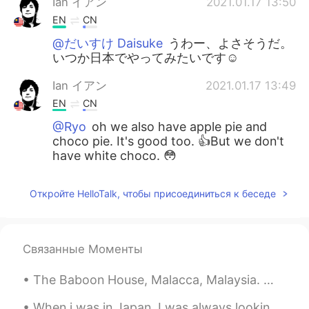
Ian イアン
2021.01.17 13:50
EN
CN
@だいすけ Daisuke
うわー、よさそうだ。
いつか日本でやってみたいです☺️
Ian イアン
2021.01.17 13:49
EN
CN
@Ryo
oh we also have apple pie and
choco pie. It's good too. 👍But we don't
have white choco. 😳
友麻
2021.01.17 13:48
Откройте HelloTalk, чтобы присоединиться к беседе
JP
EN
バニラありますよ！
Связанные Моменты
Koyu
2021.01.17 13:44
JP
EN
The Baboon House, Malacca, Malaysia. ここはムラカで有名なカフェです。カフェの環境は良いよですから、休憩に最適。 メニューのおすすめは絶対はバーガーです。...
cream burrule pie!!
When i was in Japan. I was always looking at the vending machine. They have so many nice drinks a...