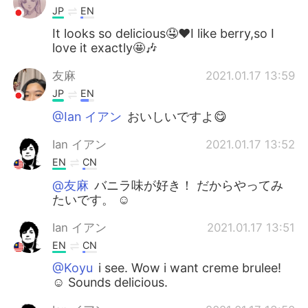
JP
EN
It looks so delicious🤤❤️I like berry,so I
love it exactly🤩🎶
友麻
2021.01.17 13:59
JP
EN
@Ian イアン
おいしいですよ😋
Ian イアン
2021.01.17 13:52
EN
CN
@友麻
バニラ味が好き！ だからやってみ
たいです。 ☺️
Ian イアン
2021.01.17 13:51
EN
CN
@Koyu
i see. Wow i want creme brulee!
☺️ Sounds delicious.