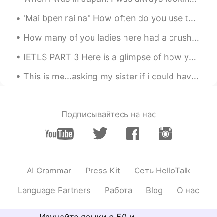
だいすけ Daisuke
2021.01.17 13:43
'Mai bpen rai na" How often do you use this phrase daily? Usually in what situations will you use...
JP
EN
へぇ〜😳おいしそう 今日本では、ベルギー
How many of you ladies here had a crush on Howl when you were younger? He looks like a really coo...
ショコラパイとクレームブリュレパイです
IETLS PART 3 Here is a glimpse of how you could answer part 3 of the ielts exam 😊 why do some...
よ〜
This is me...asking my sister if i could have 1 french fries, especially during this lockdown per...
Ryo
2021.01.17 13:43
JP
EN
apple pie, choco pie, white choco pie😊😚
Подписывайтесь на нас
AI Grammar
Press Kit
Сеть HelloTalk
Language Partners
Работа
Blog
О нас
Изучайте языки с 50 и