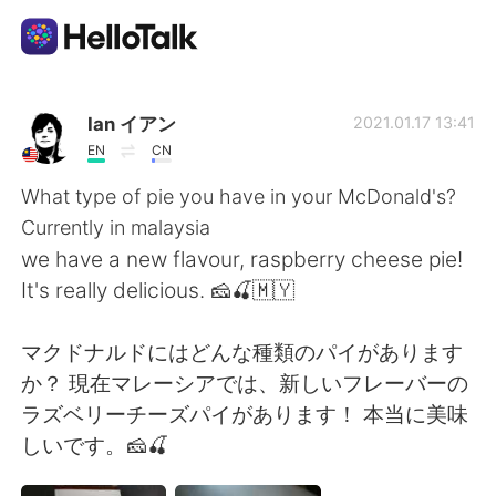
語学交換アプリ
Ian イアン
2021.01.17 13:41
EN
CN
AI Grammar Checker
What type of pie you have in your McDonald's?
Currently in malaysia
日本語
we have a new flavour, raspberry cheese pie!
It's really delicious. 🧀🍒🇲🇾
English
简体中文
マクドナルドにはどんな種類のパイがあります
か？ 現在マレーシアでは、新しいフレーバーの
繁體中文
Español
ラズベリーチーズパイがあります！ 本当に美味
しいです。🧀🍒
العربية
Français