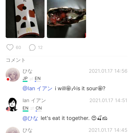
Deutsch
한국어
Русский
ไทย
Indonesia
Italiano
Türkçe
Tiếng Việt
60
12
コメント
Português
ひな
2021.01.17 14:56
JP
EN
@Ian イアン
i will🤩🎶is it sour🤩?
Ian イアン
2021.01.17 14:51
EN
CN
@ひな
let's eat it together. 😍🍒🧀
ひな
2021.01.17 14:45