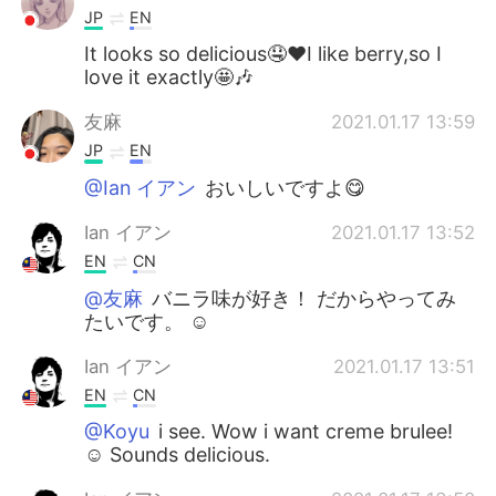
JP
EN
It looks so delicious🤤❤️I like berry,so I
love it exactly🤩🎶
友麻
2021.01.17 13:59
JP
EN
@Ian イアン
おいしいですよ😋
Ian イアン
2021.01.17 13:52
EN
CN
@友麻
バニラ味が好き！ だからやってみ
たいです。 ☺️
Ian イアン
2021.01.17 13:51
EN
CN
@Koyu
i see. Wow i want creme brulee!
☺️ Sounds delicious.