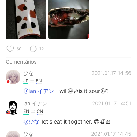
Deutsch
日本語
한국어
Русский
ไทย
Indonesia
Italiano
Türkçe
60
12
Comentários
Tiếng Việt
ひな
2021.01.17 14:56
JP
EN
@Ian イアン
i will🤩🎶is it sour🤩?
Ian イアン
2021.01.17 14:51
EN
CN
@ひな
let's eat it together. 😍🍒🧀
ひな
2021.01.17 14:45