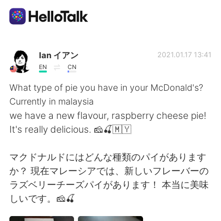
Aplicativo de troca de idioma
Ian イアン
2021.01.17 13:41
EN
CN
AI Grammar Checker
What type of pie you have in your McDonald's?
Currently in malaysia
Português
we have a new flavour, raspberry cheese pie!
It's really delicious. 🧀🍒🇲🇾
English
简体中文
マクドナルドにはどんな種類のパイがあります
か？ 現在マレーシアでは、新しいフレーバーの
繁體中文
Español
ラズベリーチーズパイがあります！ 本当に美味
しいです。🧀🍒
العربية
Français