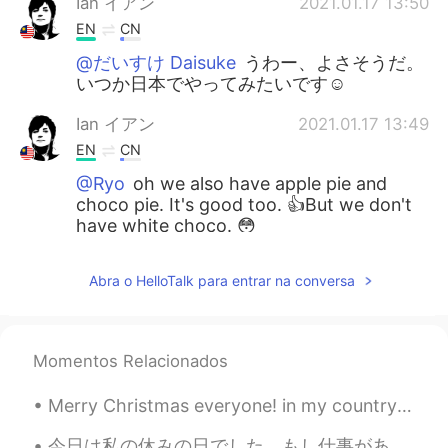
Ian イアン
2021.01.17 13:50
EN
CN
@だいすけ Daisuke
うわー、よさそうだ。
いつか日本でやってみたいです☺️
Ian イアン
2021.01.17 13:49
EN
CN
@Ryo
oh we also have apple pie and
choco pie. It's good too. 👍But we don't
have white choco. 😳
友麻
2021.01.17 13:48
Abra o HelloTalk para entrar na conversa
JP
EN
バニラありますよ！
Momentos Relacionados
Koyu
2021.01.17 13:44
JP
EN
Merry Christmas everyone! in my country we would say, Selamat Hari Natal semua! What are your go...
cream burrule pie!!
今日は私の休みの日でした。もし仕事がありません、幸せの日です！😆 Today is my day off! I'm always the happiest when I have no work...