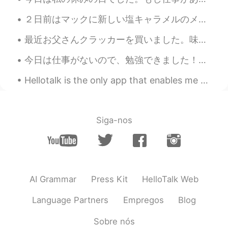
だいすけ Daisuke
2021.01.17 13:43
２日前はマックに新しい塩キャラメルのメニューがありました。私の一番好きなデザートの味はキャラメルなので、すぐにマックへ行きました。🤣 Two days ago, Mcdonald came ou...
JP
EN
へぇ〜😳おいしそう 今日本では、ベルギー
最近お父さんクラッカーを買いました。味が三つがあります。辛いフライドチキン、海苔、サワークリームやオニオンです。通常ミスターポタトというスナックはシップスがクラッカーじゃないので、これは食べるの...
ショコラパイとクレームブリュレパイです
今日は仕事がないので、勉強できました！😍 私は普通に音楽を聞きながら勉強して、集中できます。🎶 でも、勉強するの間にお腹が空いていてこのお菓子を食べました。🤣 日本のお菓子は美味しいし、色んな味...
よ〜
Hellotalk is the only app that enables me to make so many international friends. It is better tha...
Ryo
2021.01.17 13:43
JP
EN
apple pie, choco pie, white choco pie😊😚
Siga-nos
AI Grammar
Press Kit
HelloTalk Web
Language Partners
Empregos
Blog
Sobre nós