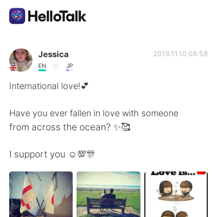
語学交換アプリ
Jessica
2019.11.10 08:59
EN
JP
AI Grammar Checker
International love!💕
日本語
Have you ever fallen in love with someone
from across the ocean? ✨🥰
English
简体中文
I support you ☺️💯🎊
繁體中文
Español
العربية
Français