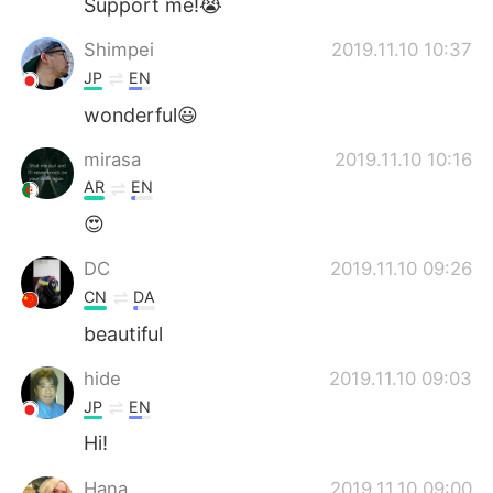
Support me!😭
Shimpei
2019.11.10 10:37
JP
EN
wonderful😃
mirasa
2019.11.10 10:16
AR
EN
😍
DC
2019.11.10 09:26
CN
DA
beautiful
hide
2019.11.10 09:03
JP
EN
Hi!
Hana
2019.11.10 09:00