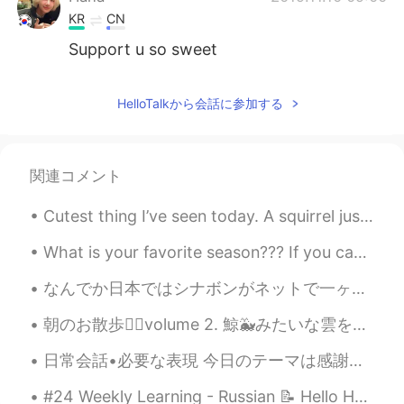
KR
CN
Support u so sweet
HelloTalkから会話に参加する
関連コメント
Cutest thing I’ve seen today. A squirrel just chilling next to a tree with the most amazing colo...
What is your favorite season??? If you can't tell from my photos, my favourite season is winter 😅...
なんでか日本ではシナボンがネットで一ヶ月ぐらいで販売されてるから注文してみた。やっぱり高かったけど、うまい。実はアメリカではあまり食べないけど、何かアメリカっぽいもの食べたくなってきた。だから食...
朝のお散歩🏃‍♂️volume 2. 鯨🐳みたいな雲を発見！ 宇宙を泳いでいる鯨が降りてきたみたいとか そんなことを考えながら、鯨雲がゆっくり左へ動いていくのをぼーっと見つめていた。 本当は後...
日常会話•必要な表現 今日のテーマは感謝の伝え方です。 •丁寧 Thank you Thank you (so/very) much Thanks a lot I appreciate it...
#24 Weekly Learning - Russian 📝 Hello HT friends 😄, Welcome to my weekly learning of 🇰🇷🇯🇵🇷🇺 ❓Qu...