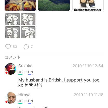
Deutsch
한국어
Русский
ไทย
Indonesia
Italiano
Türkçe
Tiếng Việt
53
7
Português
コメント
Suzuko
2019.11.10 12:54
JP
EN
My husband is British. I support you too
xx 🏴󠁧󠁢󠁥󠁮󠁧󠁿♥️🇯🇵
Hiroya
2019.11.10 11:18
JP
EN