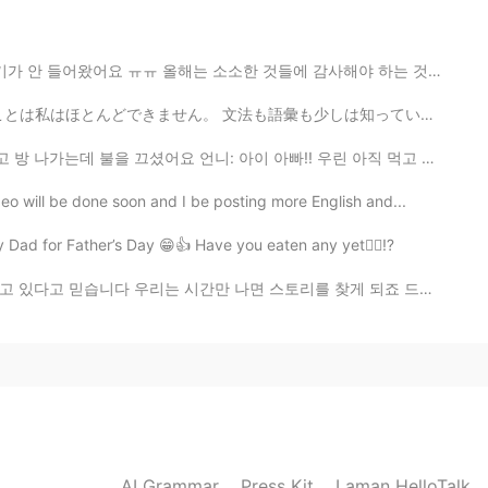
2019.07.27 22:05
는 소소한 것들에 감사해야 하는 것을 배우는 거 같아요 한달 전 쯤에는 수돗물이 없어서 고생 많...
も少しは知っていますが、話そうとすると私の脳が散歩に行ったかのように何も話せなくなります。なぜこんなことにな...
2019.07.27 18:54
언니: 아이 아빠!! 우린 아직 먹고 있잖아!! 아빠: 어두운데서 식사하는 게 좋아. 너무 밝으...
o will be done soon and I be posting more English and...
Dad for Father’s Day 😁👍 Have you eaten any yet🤷‍♀️⁉️
2019.07.27 18:44
만 나면 스토리를 찾게 되죠 드라마를 시청하든가, 영화관에 가든가, 연극을 보든가, 웹툰을 읽든...
 :)
2019.07.27 17:52
^😍
AI Grammar
Press Kit
Laman HelloTalk