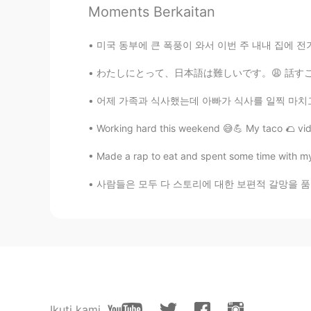
Joshua Kim
Moments Berkaitan
KR
RU
EN
ES
그럼 저는 ‘진정한’ 팔로워네요 ㅎㅎ
미국 동부에 큰 폭풍이 와서 이번 주 내내 집에 전기가 안 들어왔어요 ㅠㅠ 올해
わたしにとって、日本語は難しいです。😩 話すことは私はほとんどできません。 文法も語彙
noname
KR
EN
어제 가족과 식사했는데 아빠가 식사를 일찍 마치고 방 나가는데 불을 끄셨어요 
다행이에요 🙂💕
Working hard this weekend 😅💪 My taco 🌮 vide
Made a rap to eat and spent some time with my 
マル
KR
JP
사람들은 모두 다 스토리에 대한 보편적 갈망을 품고 있다고 믿습니다 우리는 시간
글을 보면 그 사람의 인품을 알 수 있죠
Joohyunlee
KR
EN
네 맞아요 좋은사람 들이 더 많아요~^
Ikuti kami