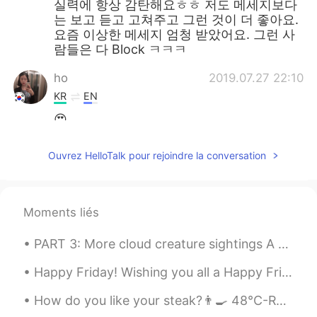
실력에 항상 감탄해요ㅎㅎ 저도 메세지보다
는 보고 듣고 고쳐주고 그런 것이 더 좋아요.
요즘 이상한 메세지 엄청 받았어요. 그런 사
람들은 다 Block ㅋㅋㅋ
ho
2019.07.27 22:10
KR
EN
😍
Joshua Kim
2019.07.27 22:05
Ouvrez HelloTalk pour rejoindre la conversation
KR
RU
EN
ES
그럼 저는 ‘진정한’ 팔로워네요 ㅎㅎ
Moments liés
noname
2019.07.27 18:54
KR
EN
PART 3: More cloud creature sightings A snake, fish, and gator. Old pictures: A shark and dog/d...
다행이에요 🙂💕
Happy Friday! Wishing you all a Happy Friday! Forget about all the bad things that happened durin...
マル
2019.07.27 18:44
How do you like your steak?👨‍🍳 48°C-Rare 63°C-Medium 71°C-Well Done Dry Rub -salt, pepper, rose...
KR
JP