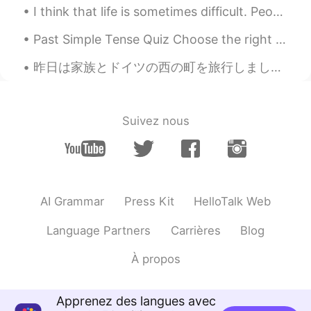
I think that life is sometimes difficult. People encounter many challenges. Family members get si...
글을 보면 그 사람의 인품을 알 수 있죠 :)
Past Simple Tense Quiz Choose the right answer.. 👇👇👇👇👇👇 1. I _____ to the bar last night. A. wen...
Joohyunlee
2019.07.27 17:52
KR
EN
昨日は家族とドイツの西の町を旅行しました。船でコーヒーを飲みました。😊船からの眺めは美しかったですね。この辺りに城がいっぱいあります！今日は家に帰ります。ちょっと残念ですね。将来是非もう一度行き...
네 맞아요 좋은사람 들이 더 많아요~^^😍
lina
2019.07.27 17:08
Suivez nous
KR
ES
@Sunmin선민
공감합니다:)
Sunmin선민
2019.07.27 17:05
KR
EN
AI Grammar
Press Kit
HelloTalk Web
생각이 깊으시고 글을보면 사람의 인격이 보
Language Partners
Carrières
Blog
이기때문에 그걸 알아보는 좋은분들이 팔로
를 많이 하셧을것같아요ㅎㅎ
À propos
Lai
2019.07.27 17:00
KR
ES
Apprenez des langues avec