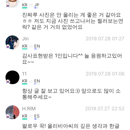
KR
JP
진짜루 사진은 안 올리는 게 좋은 거 같아요
ㅎㅎ 저도 지금 사진 쓰고나서는 찔러보는연
락? 같은 거 거의 없었어요
Jin
2019.07.28 01:27
KR
EN
감사표현받은 1인입니다^^ 늘 응원하고있어
요~~
11
2019.07.28 01:06
KR
EN
항상 글 잘 보고 있어요:)) 앞으로도 많이 소
통해주세요~
H.RIM
2019.07.27 22:52
KR
ES
팔로우 꾹! 올리비아씨의 깊은 생각과 한글