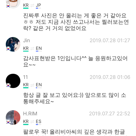
KR
JP
진짜루 사진은 안 올리는 게 좋은 거 같아요
ㅎㅎ 저도 지금 사진 쓰고나서는 찔러보는연
락? 같은 거 거의 없었어요
Jin
2019.07.28 01:27
KR
EN
감사표현받은 1인입니다^^ 늘 응원하고있어
요~~
11
2019.07.28 01:06
KR
EN
항상 글 잘 보고 있어요:)) 앞으로도 많이 소
통해주세요~
H.RIM
2019.07.27 22:52
KR
ES
팔로우 꾹! 올리비아씨의 깊은 생각과 한글