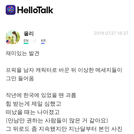
Приложение для Языкового Обмена
올리
2019.07.27 16:37
EN
KR
AI Grammar Checker
재미있는 발견
Русский
프픽을 남자 캐릭터로 바꾼 뒤 이상한 메세지들이
그만 들어옴
English
简体中文
작년에 한국에 있었을 땐 괴롭
힘 받는게 제일 심했고
繁體中文
Español
떠났을 때는 나아졌고
(만남만 권하는 사람들이 많은 거 같아요)
العربية
Français
그 뒤로도 좀 지속됐지만 지난달부터 본인 사진