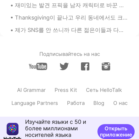
재미있는 발견 프픽을 남자 캐릭터로 바꾼 뒤 이상한 메세지들이 그만 들어옴 작년에 한국에 있었을 땐 괴롭힘 받는게 제일 심했고 떠났을 때는 나아졌고 (만남만 권하는 사람들...
글을 보면 그 사람의 인품을 알 수 있죠 :)
Thanksgiving이 끝나고 우리 동네에서도 크리스마스 라이팅이 시작했다. 매일 밤 점점 더 많아지는 예쁜 라이팅을 보면서 산책. 사랑하는 산타클로스 씨, 북극에서 오실...
Joohyunlee
2019.07.27 17:52
KR
EN
제가 SNS를 안 쓰니까 다른 젊은이들과 다른 점 여러개 있는 거 같지만 분명한 차이 하나는 사진을 비교적으로 많이 안 찍는거에요 미국에서 젊은 10대, 20대초반들이 제일 ...
네 맞아요 좋은사람 들이 더 많아요~^^😍
lina
2019.07.27 17:08
Подписывайтесь на нас
KR
ES
@Sunmin선민
공감합니다:)
Sunmin선민
2019.07.27 17:05
KR
EN
AI Grammar
Press Kit
Сеть HelloTalk
생각이 깊으시고 글을보면 사람의 인격이 보
Language Partners
Работа
Blog
О нас
이기때문에 그걸 알아보는 좋은분들이 팔로
를 많이 하셧을것같아요ㅎㅎ
Изучайте языки с 50 и
Lai
2019.07.27 17:00
более миллионами
Открыть
KR
ES
носителей языка
приложение