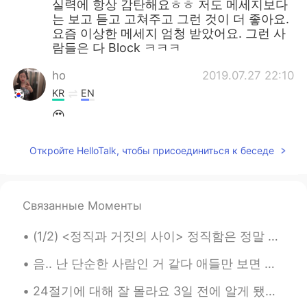
실력에 항상 감탄해요ㅎㅎ 저도 메세지보다
는 보고 듣고 고쳐주고 그런 것이 더 좋아요.
요즘 이상한 메세지 엄청 받았어요. 그런 사
람들은 다 Block ㅋㅋㅋ
ho
2019.07.27 22:10
KR
EN
😍
Joshua Kim
2019.07.27 22:05
Откройте HelloTalk, чтобы присоединиться к беседе
KR
RU
EN
ES
그럼 저는 ‘진정한’ 팔로워네요 ㅎㅎ
Связанные Моменты
noname
2019.07.27 18:54
KR
EN
(1/2) <정직과 거짓의 사이> 정직함은 정말 유지하기 어려운 미덕인 거 같아요 정직이라는 게 참 복잡한 것이기 때문에요 정직한 사람은 그저 팩트만 말하는 사람이 아니에요 ...
다행이에요 🙂💕
음.. 난 단순한 사람인 거 같다 애들만 보면 기분이 좋아져 ㅋㅋㅋㅋ 오늘 집에 돌아오니까 언니가 나 보고 "뭐야 무슨 좋은 일 있었어? 아침에는 안 좋은 표정으로 계속 s...
マル
2019.07.27 18:44
24절기에 대해 잘 몰라요 3일 전에 알게 됐어요 (녹차 얘기 하다가 ㅋㅋㅋ 헬로톡 친구가 한국에서는 녹차를 절기별로 분류한다고 해서요) 요즘 계절에 대한 글을 종종 올리고 ...
KR
JP