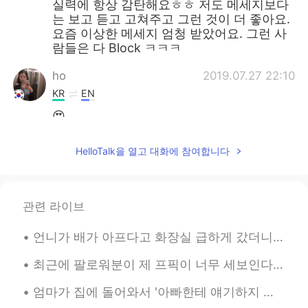
실력에 항상 감탄해요ㅎㅎ 저도 메세지보다
는 보고 듣고 고쳐주고 그런 것이 더 좋아요.
요즘 이상한 메세지 엄청 받았어요. 그런 사
람들은 다 Block ㅋㅋㅋ
ho
2019.07.27 22:10
KR
EN
😍
Joshua Kim
2019.07.27 22:05
HelloTalk을 열고 대화에 참여합니다
KR
RU
EN
ES
그럼 저는 ‘진정한’ 팔로워네요 ㅎㅎ
관련 라이브
noname
2019.07.27 18:54
KR
EN
언니가 배가 아프다고 화장실 급하게 갔더니 나 보고 "put on some soothing music"라고 (잔잔한 음악 좀 틀어봐) 부탁해서 Adele 음악 틀어놨어요 ㅋㅋ...
다행이에요 🙂💕
최근에 팔로워분이 제 프픽이 너무 세보인다고 하셨는데 저도 동의해서 어제 또 빠꿨어요 ㅋㅋㅋ I mainly used it to send a message to all th...
マル
2019.07.27 18:44
엄마가 집에 돌어와서 '아빠한테 얘기하지 마~'라고 하시면서 저와 언니에게 속삭이며 오늘의 에피소드를 들려주셨다 엄마는 오늘 동네 편의점에 들렸었나보다 그리고 어느 낯선 젊...
KR
JP