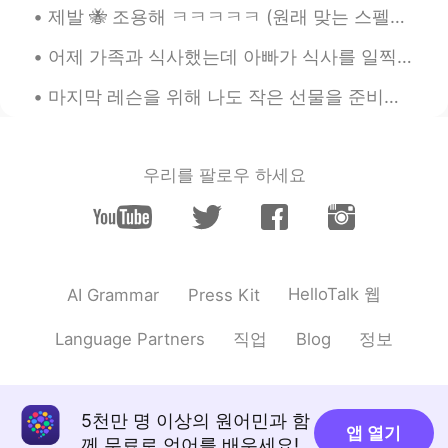
제발 🐝 조용해 ㅋㅋㅋㅋㅋ (원래 맞는 스펠링은 "Please be quiet") 한국어에는 "please"의 의미를 잘 드러내는 단어가 없는 거 같아요 "제발"이나 "부...
글을 보면 그 사람의 인품을 알 수 있죠 :)
어제 가족과 식사했는데 아빠가 식사를 일찍 마치고 방 나가는데 불을 끄셨어요 언니: 아이 아빠!! 우린 아직 먹고 있잖아!! 아빠: 어두운데서 식사하는 게 좋아. 너무 밝으...
Joohyunlee
2019.07.27 17:52
KR
EN
마지막 레슨을 위해 나도 작은 선물을 준비했는데 가보니까 그 아이도 나를 위해 작은 선물을 준비했더라고요 ㅋㅋㅋ 사진에는 잘 안 보이겠지만 'Last Day'라고 썼어요 밑...
네 맞아요 좋은사람 들이 더 많아요~^^😍
lina
2019.07.27 17:08
우리를 팔로우 하세요
KR
ES
@Sunmin선민
공감합니다:)
Sunmin선민
2019.07.27 17:05
KR
EN
HelloTalk 웹
AI Grammar
Press Kit
생각이 깊으시고 글을보면 사람의 인격이 보
직업
정보
Language Partners
Blog
이기때문에 그걸 알아보는 좋은분들이 팔로
를 많이 하셧을것같아요ㅎㅎ
Lai
2019.07.27 17:00
5천만 명 이상의 원어민과 함
KR
ES
앱 열기
께 무료로 언어를 배우세요!