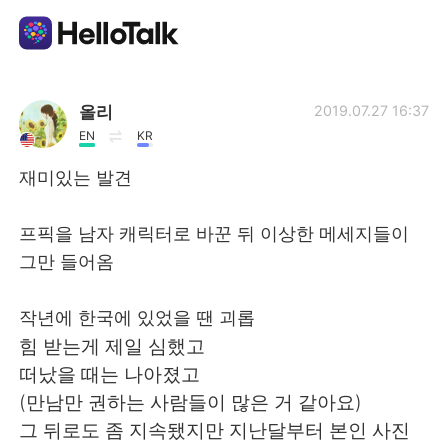
언어 교환 앱
올리
2019.07.27 16:37
EN
KR
AI Grammar Checker
재미있는 발견
한국어
프픽을 남자 캐릭터로 바꾼 뒤 이상한 메세지들이
그만 들어옴
English
简体中文
작년에 한국에 있었을 땐 괴롭
힘 받는게 제일 심했고
繁體中文
Español
떠났을 때는 나아졌고
(만남만 권하는 사람들이 많은 거 같아요)
العربية
Français
그 뒤로도 좀 지속됐지만 지난달부터 본인 사진