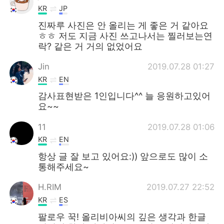
KR
JP
진짜루 사진은 안 올리는 게 좋은 거 같아요
ㅎㅎ 저도 지금 사진 쓰고나서는 찔러보는연
락? 같은 거 거의 없었어요
Jin
2019.07.28 01:27
KR
EN
감사표현받은 1인입니다^^ 늘 응원하고있어
요~~
11
2019.07.28 01:06
KR
EN
항상 글 잘 보고 있어요:)) 앞으로도 많이 소
통해주세요~
H.RIM
2019.07.27 22:52
KR
ES
팔로우 꾹! 올리비아씨의 깊은 생각과 한글