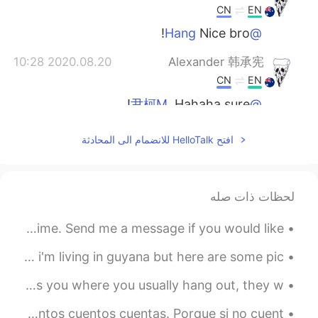
CN
EN
Nice bro!
@Hang
2020.08.20 10:28
Alexander 韩承宪
CN
EN
Hahaha sure!
@尹柯M.
2020.08.20 10:26
尹柯M.
افتح HelloTalk للانضمام الى المحادثة
EN
CN
I want a collection！
لحظات ذات صله
2020.08.20 10:25
Pushlippi Spopue
EN
CN
Good evening wonderful people. It’s English practice time. Send me a message if you would like ...
✌🏻
as you guys know that i am from barbados but right now i'm living in guyana but here are some pic...
2020.08.20 10:22
Pushlippi Spopue
Common English Expression 👉To hang out If someone asks you where you usually hang out, they w...
EN
CN
Spanish tongue twister Cuando cuentes cuentos, cuenta cuantos cuentos cuentas. Porque si no cuent...
I'm going to ask my Chinese teacher to