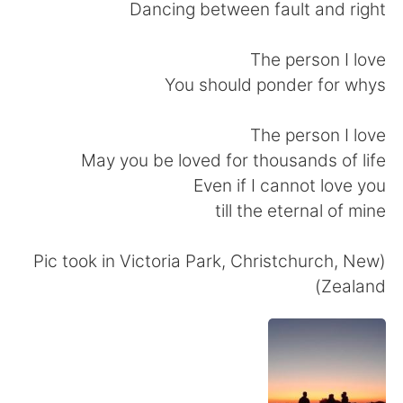
日本語
한국어
Dancing between fault and right
Русский
ไทย
The person I love
You should ponder for whys
Indonesia
Italiano
The person I love
Türkçe
Tiếng Việt
May you be loved for thousands of life
Even if I cannot love you
Português
till the eternal of mine
(Pic took in Victoria Park, Christchurch, New
Zealand)