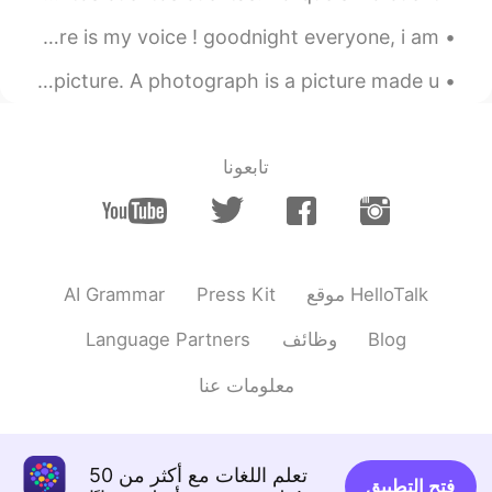
see which one to use.
since some of you have not heard my voice before .. here is my voice ! goodnight everyone, i am...
2020.08.20 10:19
Alexander 韩承宪
English Pronunciation >photograph Meaning= a photo or picture. A photograph is a picture made u...
CN
EN
also thank you btw
@Pushlippi Spopue
تابعونا
2020.08.20 10:19
Alexander 韩承宪
CN
EN
my classmate told
@Pushlippi Spopue
me 2 sentences from this can be
translated into “我爱的人 你该思考” isn’t
AI Grammar
Press Kit
موقع HelloTalk
that better?
Language Partners
وظائف
Blog
2020.08.20 10:19
RAB
EN
CN
معلومات عنا
这是意识流吗😂👍
2020.08.20 10:18
Pushlippi Spopue
تعلم اللغات مع أكثر من 50
فتح التطبيق
EN
CN