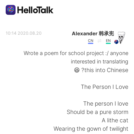
تطبيق تبادل اللغة
Alexander 韩承宪
2020.08.20 10:14
CN
EN
AI Grammar Checker
Wrote a poem for school project :/ anyone
interested in translating
العربية
this into Chinese? 😆
The Person I Love
English
简体中文
The person I love
繁體中文
Español
Should be a pure storm
A lithe cat
Français
Deutsch
Wearing the gown of twilight