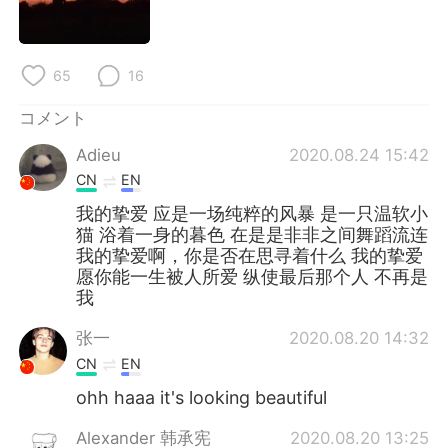
65
16
コメント
Adieu
2020.08.24 15:42
CN
EN
我的挚爱 应是一场纯粹的风暴 是一只温软小
猫 浴着一身的暮色 在是是非非之间舞蹈流连
我的挚爱啊，你是否在思寻着什么 我的挚爱
愿你能一生被人所爱 纵使最后那个人 不再是
我
张一
2020.08.20 14:32
CN
EN
ohh haaa it's looking beautiful
Alexander 韩承宪
2020.08.20 13:25