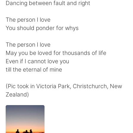
Deutsch
한국어
Dancing between fault and right
Русский
ไทย
The person I love
You should ponder for whys
Indonesia
Italiano
The person I love
Türkçe
Tiếng Việt
May you be loved for thousands of life
Even if I cannot love you
Português
till the eternal of mine
(Pic took in Victoria Park, Christchurch, New
Zealand)