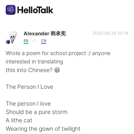
語学交換アプリ
Alexander 韩承宪
2020.08.20 10:14
EN
CN
AI Grammar Checker
Wrote a poem for school project :/ anyone
interested in translating
日本語
this into Chinese? 😆
The Person I Love
English
简体中文
The person I love
繁體中文
Español
Should be a pure storm
A lithe cat
العربية
Français
Wearing the gown of twilight