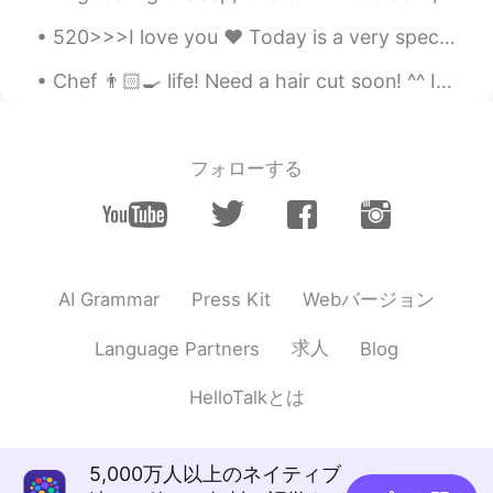
see which one to use.
520>>>I love you ❤️ Today is a very special day for Chinese people because they celebrate love on...
Alexander 韩承宪
2020.08.20 10:19
Chef 👨🏻‍🍳 life! Need a hair cut soon! ^^ I can’t sleep anyone wants to call? In English, Chinese ...
EN
CN
@Pushlippi Spopue
also thank you btw
フォローする
Alexander 韩承宪
2020.08.20 10:19
EN
CN
@Pushlippi Spopue
my classmate told
me 2 sentences from this can be
translated into “我爱的人 你该思考” isn’t
Webバージョン
AI Grammar
Press Kit
that better?
求人
Language Partners
Blog
RAB
2020.08.20 10:19
CN
EN
HelloTalkとは
这是意识流吗😂👍
Pushlippi Spopue
2020.08.20 10:18
5,000万人以上のネイティブ
CN
EN