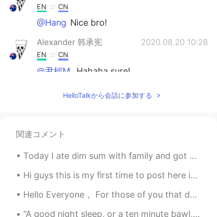
EN
CN
@Hang
Nice bro!
Alexander 韩承宪
2020.08.20 10:28
EN
CN
@尹柯M.
Hahaha sure!
尹柯M.
2020.08.20 10:26
HelloTalkから会話に参加する
CN
EN
I want a collection！
関連コメント
Pushlippi Spopue
2020.08.20 10:25
CN
EN
Today I ate dim sum with family and got milk tea. Was delicious! :) 今日は家族と点心を食べてミルクティーを飲みました。 美...
✌🏻
Hi guys this is my first time to post here in hello talk, can you guys recommend a song and if yo...
Pushlippi Spopue
2020.08.20 10:22
Hello Everyone， For those of you that don't know，my wife and I recently moved back to Chicago，US...
CN
EN
“A good night sleep, or a ten minute bawl, or a pint of chocolate ice cream, or all three togethe...
I'm going to ask my Chinese teacher to