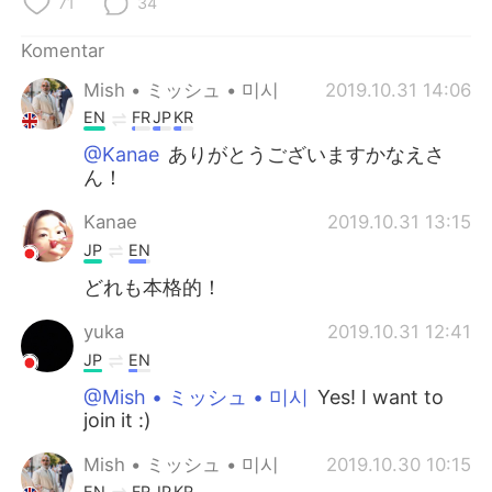
71
34
Komentar
Mish • ミッシュ • 미시
2019.10.31 14:06
EN
FR
JP
KR
@Kanae
ありがとうございますかなえさ
ん！
Kanae
2019.10.31 13:15
JP
EN
どれも本格的！
yuka
2019.10.31 12:41
JP
EN
@Mish • ミッシュ • 미시
Yes! I want to
join it :)
Mish • ミッシュ • 미시
2019.10.30 10:15
EN
FR
JP
KR