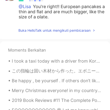
@Lisa
You're right!! European pancakes a
thin and flat and are much bigger, like the
size of a plate.
Lisa
2019.10.30 09:47
Buka HelloTalk untuk mengikuti pembicaraan
KR
EN
I heard puffy pancakes are not European
style... Is it right???
Moments Berkaitan
Mimi
2019.10.30 09:34
I took a taxi today with a driver from Korea. He found out I was really hungry and gave me a bunc...
JP
EN
すごいっ！美味しそうですね！
この指輪は固い木材から作った。エボニーと言う木材だ。 💎 ダイヤみたい感じが欲しかったから、小面がいっぱい作った。凄く固い。作る時間が結構かかった。😄笑笑! 固いだから、指輪の厚さは薄くなって...
Be happy , be yourself . If others don’t like it , then let them be . Happiness is a choice ! Li...
Rina
2019.10.30 04:16
JP
EN
Merry Christmas everyone! in my country we would say, Selamat Hari Natal semua! What are your go...
Wow 😳✨ Looks like a restaurant pizza🍕
2019 Book Reviews #11 The Complete Poetical Works of Edgar Allan Poe: Including Essays on Poetry...
✨✨ It’s authentic!!