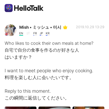
Aplikasi Pertukaran Bahasa
Mish • ミッシュ • 미시
2019.10.29 13:29
EN
FR
JP
KR
AI Grammar Checker
Who likes to cook their own meals at home?
自宅で自分の食事を作るのが好きな人
Indonesia
はいますか？
I want to meet people who enjoy cooking.
English
简体中文
料理を楽しむ人に会いたいです。
繁體中文
Español
Reply to this moment.
この瞬間に返信してください。
العربية
Français