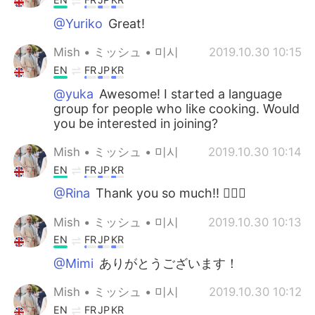
@Yuriko
Great!
Mish • ミッシュ • 미시
2019.10.30 10:15
EN
FR
JP
KR
@yuka
Awesome! I started a language
group for people who like cooking. Would
you be interested in joining?
Mish • ミッシュ • 미시
2019.10.30 10:14
EN
FR
JP
KR
@Rina
Thank you so much!! 👍🏽😊
Mish • ミッシュ • 미시
2019.10.30 10:13
EN
FR
JP
KR
@Mimi
ありがとうございます！
Mish • ミッシュ • 미시
2019.10.30 10:12
EN
FR
JP
KR