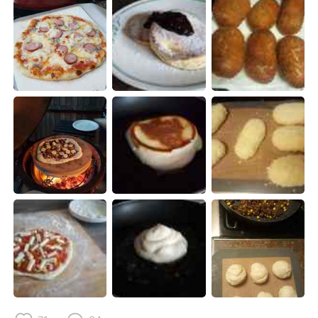
Deutsch
日本語
한국어
Русский
ไทย
Italiano
Türkçe
Tiếng Việt
Português