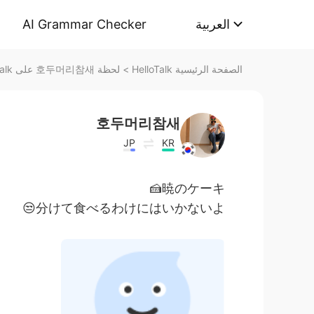
AI Grammar Checker
العربية
لحظة 호두머리참새 على HelloTalk
>
الصفحة الرئيسية HelloTalk
호두머리참새
JP
KR
暁のケーキ🍰
分けて食べるわけにはいかないよ😒