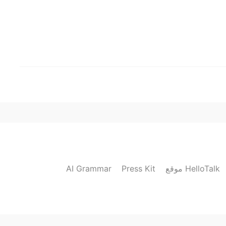
AI Grammar
Press Kit
موقع HelloTalk