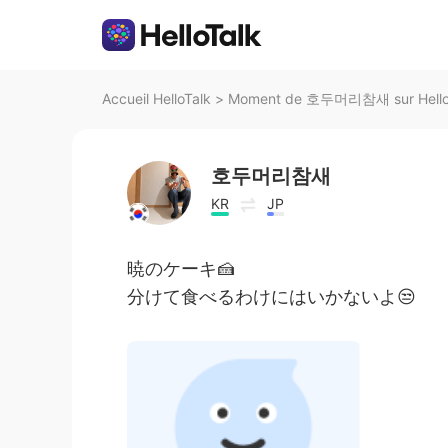
Accueil HelloTalk
>
Moment de 호두머리참새 sur Hello
호두머리참새
KR
JP
暁のケーキ🍰
分けて食べるわけにはいかないよ😒