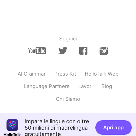
Deutsch
日本語
한국어
Русский
ไทย
Indonesia
Seguici
Türkçe
Tiếng Việt
Português
AI Grammar
Press Kit
HelloTalk Web
Language Partners
Lavori
Blog
Chi Siamo
Impara le lingue con oltre
50 milioni di madrelingua
Apri app
gratuitamente