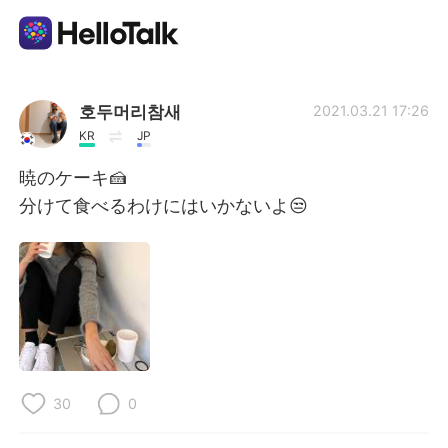
App di scambio linguistico
호두머리참새
2021.03.21 17:26
KR
JP
AI Grammar Checker
暁のケーキ🍰
分けて食べるわけにはいかないよ😒
Italiano
English
简体中文
繁體中文
Español
العربية
Français
30
0