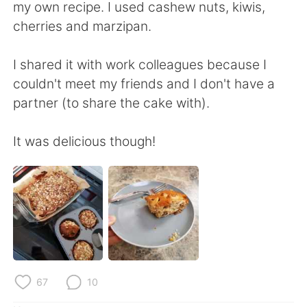
日本語
한국어
my own recipe. I used cashew nuts, kiwis,
cherries and marzipan.
Русский
ไทย
I shared it with work colleagues because I
Indonesia
Italiano
couldn't meet my friends and I don't have a
partner (to share the cake with).
Türkçe
Tiếng Việt
It was delicious though!
Português
67
10