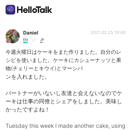
Sprachaustausch-App
Daniel
2021.02.25 10:40
EN
JP
AI Grammar Checker
今週火曜日はケーキをまた作りました。自分のレ
シピを使いました。ケーキにカシューナッツと果
Deutsch
物(チェリーとキウイ)とマーシパ
ンを入れました。
English
简体中文
パートナーがいないし友達と会えないなのでケ
ーキは仕事の同僚とシェアをしました。美味し
繁體中文
Español
かったですよね！
العربية
Français
Tuesday this week I made another cake, using