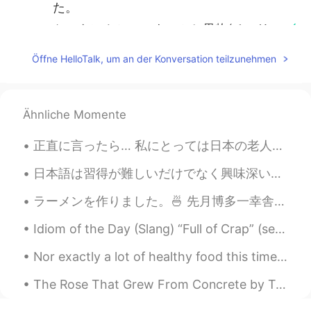
た。
ケーキにカシューナッツと果物(チェリ
ーとキウイ)とマ
ジ
パンを入れました。
Öffne HelloTalk, um an der Konversation teilzunehmen
kumi
2021.02.25 10:46
JP
EN
Ähnliche Momente
とってもおいしそうです😋 職場の人達がう
らやましい🤩
正直に言ったら… 私にとっては日本の老人が怖い😭 だって外国人やから老人はいーつも私をジロジロ見つめてる😒無表情やし、怖いわ！そんなふうに見るのはやめてくれ！って言いたい… しかも、日本の老人は...
YUU
2021.02.25 10:41
日本語は習得が難しいだけでなく興味深いです。 もっと早く学びたいので、たくさんの方法で日本語を学びました。フラッシュカードを使って漢字を勉強しています。テレビ番組やアニメを見て正しい発音を学び、...
JP
EN
ラーメンを作りました。🍜 先月博多一幸舎ラーメン屋さんでDIY ラーメンを買いましたが、仕事で忙しくて、事務所へよく行っていましたから、自炊することが滅多にできませんでした。 DIYとは、...
Danielさんのケーキはいつも美味しそうで
す😊👏
Idiom of the Day (Slang) “Full of Crap” (semi-derogatory) “Full of Shit” (derogatory) Oh boy. S...
Nor exactly a lot of healthy food this time. 😂 I smoked some salmon and cooked some fries and oni...
The Rose That Grew From Concrete by Tupac Shakur. Did you hear about the rose that grew from a ...