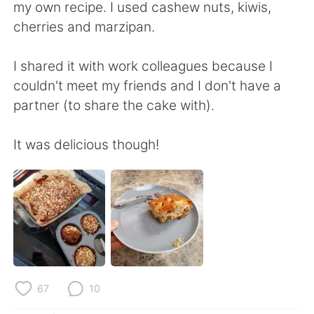
Deutsch
한국어
my own recipe. I used cashew nuts, kiwis,
cherries and marzipan.
Русский
ไทย
I shared it with work colleagues because I
Indonesia
Italiano
couldn't meet my friends and I don't have a
partner (to share the cake with).
Türkçe
Tiếng Việt
It was delicious though!
Português
67
10