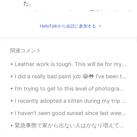
た。
ケーキにカシューナッツと果物(チェリ
ーとキウイ)とマ
ジ
パンを入れました。
HelloTalkから会話に参加する
kumi
2021.02.25 10:46
JP
EN
関連コメント
とってもおいしそうです😋 職場の人達がう
らやましい🤩
Leather work is tough. This will be for my father for father's day this Sunday. It is a leather g...
YUU
2021.02.25 10:41
I did a really bad paint job 😂🐸 I’ve been trying really hard to stop biting my nails. I keep fail...
JP
EN
I’m trying to get to this level of photography 😭😎. -California / San Diego (Coastal shots) 📸📸...
Danielさんのケーキはいつも美味しそうで
す😊👏
I recently adopted a kitten during my trip to Alberta. Her name is Sophie. She is three months ol...
I haven't seen good sunset since last week😅🌇 Please enjoy the golden sunset🌇🌞 and soft moon setti...
緊急事態で家から出ない人はかなり増えてるので、結構つまらなくなるのは必然だ。この時間を新しい能力を成長させた方がいい。俺はもう2ヶ月以上に家でずっと居るので、そういうことをしてる。教えることもい...