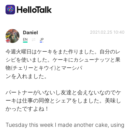
語学交換アプリ
Daniel
2021.02.25 10:40
EN
JP
AI Grammar Checker
今週火曜日はケーキをまた作りました。自分のレ
シピを使いました。ケーキにカシューナッツと果
日本語
物(チェリーとキウイ)とマーシパ
ンを入れました。
English
简体中文
パートナーがいないし友達と会えないなのでケ
ーキは仕事の同僚とシェアをしました。美味し
繁體中文
Español
かったですよね！
العربية
Français
Tuesday this week I made another cake, using