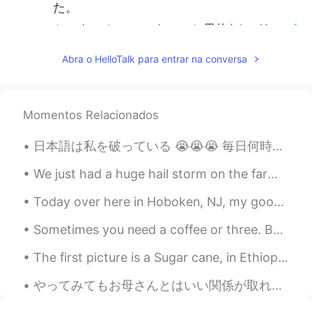
た。
ケーキにカシューナッツと果物(チェリ
ーとキウイ)とマ
ジ
パンを入れました。
Abra o HelloTalk para entrar na conversa
kumi
2021.02.25 10:46
JP
EN
Momentos Relacionados
とってもおいしそうです😋 職場の人達がう
らやましい🤩
日本語は私を破っている 😭😭😭 毎日何時間も勉強します。 まだ翻訳アプリに依存する必要があります。 言語を学ぶために懸命に働き、他の人と話すことができないことは難しい。日本に2ヶ月ました。孤独を...
YUU
2021.02.25 10:41
We just had a huge hail storm on the farm. The biggest hail stone I measured was 82mm long! It wa...
JP
EN
Today over here in Hoboken, NJ, my good friend and I participated in a obstacle course race. You ...
Danielさんのケーキはいつも美味しそうで
す😊👏
Sometimes you need a coffee or three. Bean Brothers in Gangnam has a menu of four craft coffees. ...
The first picture is a Sugar cane, in Ethiopia it’s called “Shenikora” it was so difficult to cut...
やってみてもお母さんとはいい関係が取れない 私は何年もの間この問題に苦しんでいます。多くの人が、母親は娘の親友であるべきだと言っています。しかし、これは私の場合ではありません 私が子供の頃から彼...