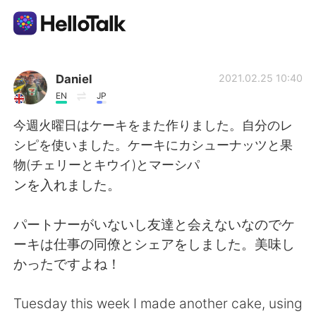
Aplicativo de troca de idioma
Daniel
2021.02.25 10:40
EN
JP
AI Grammar Checker
今週火曜日はケーキをまた作りました。自分のレ
シピを使いました。ケーキにカシューナッツと果
Português
物(チェリーとキウイ)とマーシパ
ンを入れました。
English
简体中文
パートナーがいないし友達と会えないなのでケ
ーキは仕事の同僚とシェアをしました。美味し
繁體中文
Español
かったですよね！
العربية
Français
Tuesday this week I made another cake, using