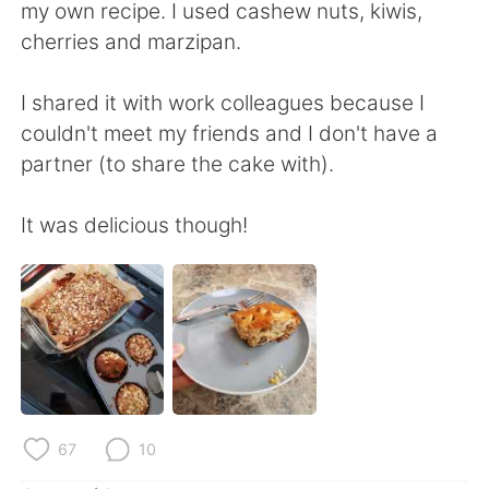
Deutsch
日本語
my own recipe. I used cashew nuts, kiwis,
cherries and marzipan.
한국어
Русский
I shared it with work colleagues because I
ไทย
Indonesia
couldn't meet my friends and I don't have a
partner (to share the cake with).
Italiano
Türkçe
It was delicious though!
Tiếng Việt
67
10