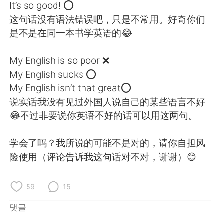
Deutsch
日本語
It’s so good! ⭕
这句话没有语法错误吧，只是不常用。好奇你们
Русский
ไทย
是不是在同一本书学英语的😂
Indonesia
Italiano
My English is so poor ❌
My English sucks ⭕
Türkçe
Tiếng Việt
My English isn’t that great⭕
说实话我没有见过外国人说自己的某些语言不好
Português
😂不过非要说你英语不好的话可以用这两句。
学会了吗？我所说的可能不是对的，请你自担风
险使用（评论告诉我这句话对不对，谢谢）😊
59
15
댓글