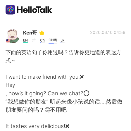
언어 교환 앱
Ken哥
2020.06.10 04:59
CN粤
EN
CN
JP
AI Grammar Checker
下面的英语句子你用过吗？告诉你更地道的表达方
式～
한국어
I want to make friend with you.❌
Hey
English
简体中文
, how’s it going? Can we chat?⭕
”我想做你的朋友” 听起来像小孩说的话....然后做
繁體中文
Español
朋友要问的吗？🤔不用吧
العربية
Français
It tastes very delicious!❌