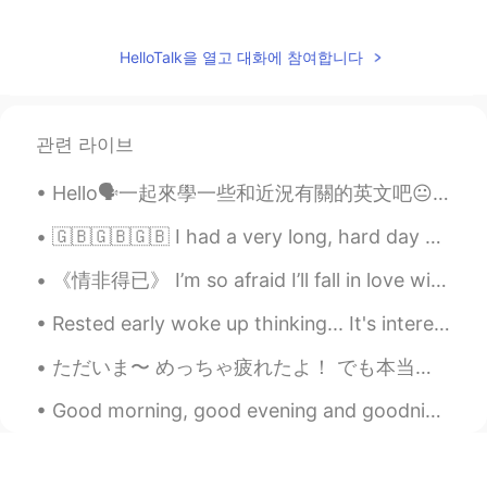
我说的不
一定
对，使用
有风险
，
后果请
自负
😊
HelloTalk을 열고 대화에 참여합니다
尹小林
2020.06.10 10:54
CN
EN
관련 라이브
So,poor English is wrong,Thx😂
Hello🗣一起來學一些和近況有關的英文吧😐 因為疫情不得不宅在家的你需要知道 這種想出門又不能出門的情況不是「stay at home 」🙅🏻‍♀️ 而是confined at home❕ ...
Bradley
2020.06.10 10:51
CN
EN
🇬🇧🇬🇧🇬🇧 I had a very long, hard day at work today. I don’t want to cook, so instead I ordered “com...
非常及時和有用的信息！
《情非得已》 I’m so afraid I’ll fall in love with you. Trying not to get so close to you. I have nothin...
Lynn
2020.06.10 10:02
Rested early woke up thinking... It's interesting how humans analyze and learn more about human b...
CN
EN
ただいま〜 めっちゃ疲れたよ！ でも本当に楽しかったです！！！ VIVIDはすごい綺麗〜〜 Alyssa, Rio & Tom Thanks for everything! シドニーいつもあ...
很有用👍
Good morning, good evening and goodnight to most Latte and muffin-= Stress relief Management m...
臧荣斌
2020.06.10 08:28
CN
EN
Helpful