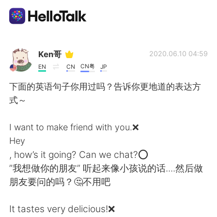
Appli d'échange linguistique
Ken哥
2020.06.10 04:59
CN粤
EN
CN
JP
AI Grammar Checker
下面的英语句子你用过吗？告诉你更地道的表达方
式～
Français
I want to make friend with you.❌
Hey
English
简体中文
, how’s it going? Can we chat?⭕
”我想做你的朋友” 听起来像小孩说的话....然后做
繁體中文
Español
朋友要问的吗？🤔不用吧
العربية
Deutsch
It tastes very delicious!❌