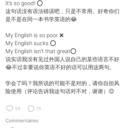
日本語
한국어
It’s so good! ⭕
这句话没有语法错误吧，只是不常用。好奇你们
Русский
ไทย
是不是在同一本书学英语的😂
Indonesia
Italiano
My English is so poor ❌
My English sucks ⭕
Türkçe
Tiếng Việt
My English isn’t that great⭕
说实话我没有见过外国人说自己的某些语言不好
Português
😂不过非要说你英语不好的话可以用这两句。
学会了吗？我所说的可能不是对的，请你自担风
险使用（评论告诉我这句话对不对，谢谢）😊
59
15
Commentaires