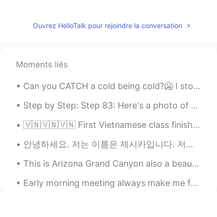
我说的不
一定
对，使用
有风险
，
后果请
自负
😊
Ouvrez HelloTalk pour rejoindre la conversation
尹小林
2020.06.10 10:54
CN
EN
Moments liés
So,poor English is wrong,Thx😂
Can you CATCH a cold being cold?🥶 I stood outside for 30 mintues today in the windy, freezing rai...
Bradley
2020.06.10 10:51
CN
EN
Step by Step: Step 83: Here's a photo of the moon. 🌜🌛🌚 My camera wouldn't focus it because it w...
非常及時和有用的信息！
🇻🇳🇻🇳🇻🇳 First Vietnamese class finished! We covered the alphabet and tones :) Still very shaky wi...
Lynn
2020.06.10 10:02
안녕하세요. 저는 이름은 제시카입니다. 저는 캐나다에 살고 있어요. 저는 한극어를 공부합니다. Hello. My name is Jessica. I live in Canada...
CN
EN
This is Arizona Grand Canyon also a beautiful place in America.. great for meditation and scenery...
很有用👍
Early morning meeting always make me feel tired haha. But I’m glad because I get to go have iced...
臧荣斌
2020.06.10 08:28
CN
EN
Helpful