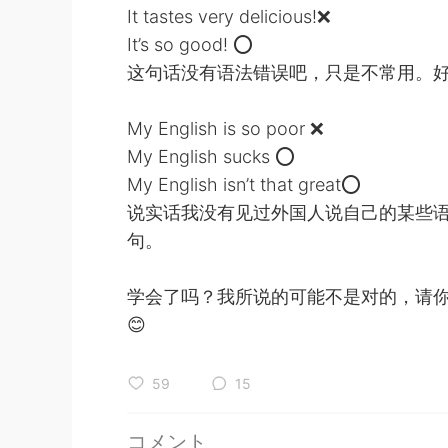
It tastes very delicious!❌
It’s so good! ⭕
这句话没有语法错误吧，只是不常用。好
My English is so poor ❌
My English sucks ⭕
My English isn’t that great⭕
说实话我没有见过外国人说自己的某些语
句。
学会了吗？我所说的可能不是对的，请
😊
59
15
コメント