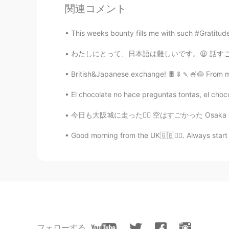
関連コメント
尹小林
CN
EN
This weeks bounty fills me with such #Gratitude
So,poor English is wrong,Thx😂
わたしにとって、日本語は難しいです。😩 話すことは私はほとんどできません。 文法も語彙
Bradley
British&Japanese exchange! 🍫🍢🍡🍧🍥 From my 
CN
EN
El chocolate no hace preguntas tontas, el choco
非常及時和有用的信息！
今日も大阪城に走った🏃‍♂️ 空はすごかった Osaka castle area 
Lynn
Good morning from the UK🇬🇧🙋‍♀️. Always start
CN
EN
很有用👍
臧荣斌
CN
EN
Helpful
フォローする