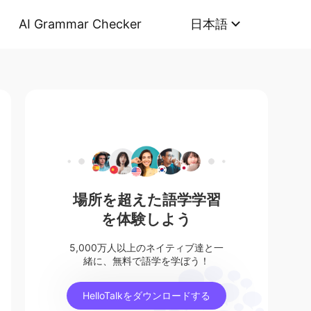
AI Grammar Checker
日本語
場所を超えた語学学習
を体験しよう
5,000万人以上のネイティブ達と一
緒に、無料で語学を学ぼう！
HelloTalkをダウンロードする