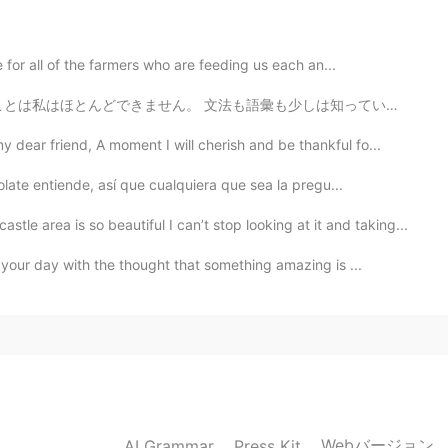
2020.06.10 10:54
 for all of the farmers who are feeding us each an...
も少しは知っていますが、話そうとすると私の脳が散歩に行ったかのように何も話せなくなります。なぜこんなことにな...
2020.06.10 10:51
dear friend, A moment I will cherish and be thankful fo...
late entiende, así que cualquiera que sea la pregu...
is so beautiful I can’t stop looking at it and taking...
2020.06.10 10:02
 your day with the thought that something amazing is ...
2020.06.10 08:28
Webバージョン
AI Grammar
Press Kit