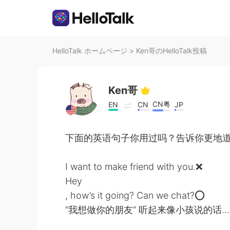
HelloTalk ホームページ
>
Ken哥のHelloTalk投稿
Ken哥
CN粤
EN
CN
JP
下面的英语句子你用过吗？告诉你更地
I want to make friend with you.❌
Hey
, how’s it going? Can we chat?⭕
”我想做你的朋友” 听起来像小孩说的话..