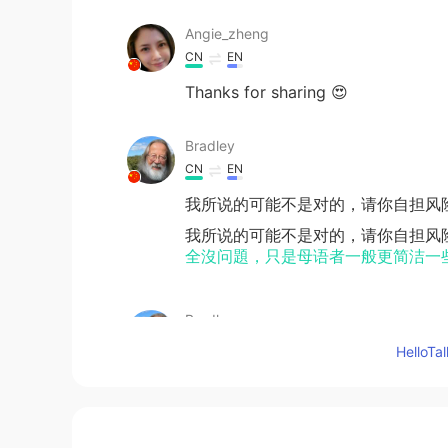
Angie_zheng
CN
EN
Thanks for sharing 😍
Bradley
CN
EN
我所说的可能不是对的，请你自担风
我所说的可能不是对的，请你自担风
全沒问題，只是母语者一般更简洁一
Bradley
CN
EN
Hello
我
所
说的
可能
不
是
对
的
，
请你自担风
我说的不
一定
对，使用
有风险
，
后果