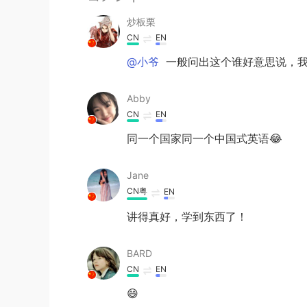
炒板栗
CN
EN
@小爷
一般问出这个谁好意思说，我
Abby
CN
EN
同一个国家同一个中国式英语😂
Jane
CN粤
EN
讲得真好，学到东西了！
BARD
CN
EN
😄