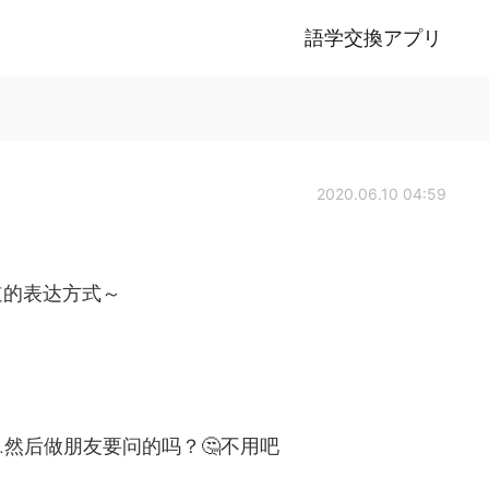
語学交換アプリ
2020.06.10 04:59
道的表达方式～
..然后做朋友要问的吗？🤔不用吧