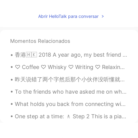
我说的不
一定
对，使用
有风险
，
后果请
自负
😊
Abrir HelloTalk para conversar
尹小林
2020.06.10 10:54
CN
EN
Momentos Relacionados
So,poor English is wrong,Thx😂
香港🇭🇰 2018 A year ago, my best friend showed me around his hometown. I will never forget Hong Kon...
Bradley
2020.06.10 10:51
CN
EN
♡ Coffee ♡ Whisky ♡ Writing ♡ Relaxing Music ♡ Late night walks ♡ Rainy Days ♡ Beautiful secret m...
非常及時和有用的信息！
昨天说错了两个字然后那个小伙伴没听懂就给我说 ”我再也不敢夸你中文好了😂” 很多人看我动态都会来夸我中文好但后来跟我聊天就会发现我的中文并没那么好。我还在学嘛，体谅一下😭 搞笑的是同时也有人夸...
Lynn
2020.06.10 10:02
To the friends who have asked me on what I did on day off on Friday here are some pictures just f...
CN
EN
What holds you back from connecting with other? Do you feel afraid to speak to someone for the f...
很有用👍
One step at a time: 🚶 Step 2 This is a piano 🎹, my piano. I play the piano, but I'm not the best...
臧荣斌
2020.06.10 08:28
CN
EN
Helpful