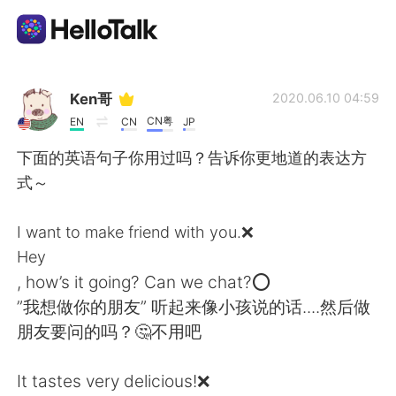
Aplicación de intercambio de idiomas
Ken哥
2020.06.10 04:59
CN粤
EN
CN
JP
AI Grammar Checker
下面的英语句子你用过吗？告诉你更地道的表达方
式～
Español
I want to make friend with you.❌
Hey
English
简体中文
, how’s it going? Can we chat?⭕
”我想做你的朋友” 听起来像小孩说的话....然后做
繁體中文
العربية
朋友要问的吗？🤔不用吧
Français
Deutsch
It tastes very delicious!❌