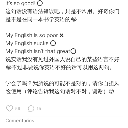
日本語
한국어
It’s so good! ⭕
这句话没有语法错误吧，只是不常用。好奇你们
Русский
ไทย
是不是在同一本书学英语的😂
Indonesia
Italiano
My English is so poor ❌
My English sucks ⭕
Türkçe
Tiếng Việt
My English isn’t that great⭕
说实话我没有见过外国人说自己的某些语言不好
Português
😂不过非要说你英语不好的话可以用这两句。
学会了吗？我所说的可能不是对的，请你自担风
险使用（评论告诉我这句话对不对，谢谢）😊
59
15
Comentarios