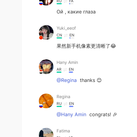
RU
FA
Ой , какие глаза
Yuki_eeof
CN
EN
果然新手机像素更清晰了😂
Hany Amin
AR
EN
@Regina
thanks 😊
Regina
RU
EN
@Hany Amin
congrats! 🎉
Fatima