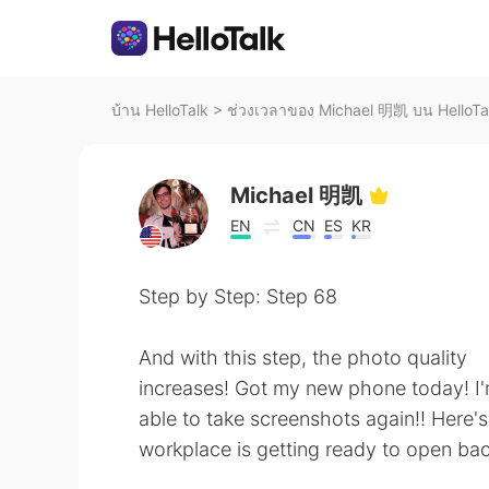
บ้าน HelloTalk
>
ช่วงเวลาของ Michael 明凯 บน HelloTa
Michael 明凯
EN
CN
ES
KR
Step by Step: Step 68
And with this step, the photo quality
increases! Got my new phone today! I'm 
able to take screenshots again!! Here
workplace is getting ready to open back