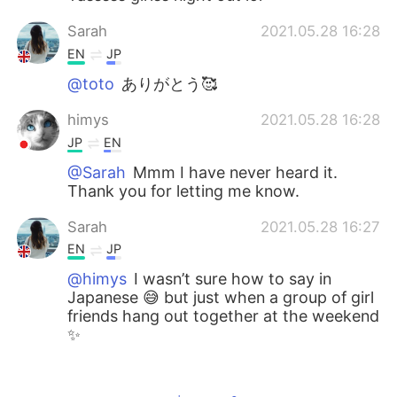
Sarah
2021.05.28 16:28
EN
JP
@toto
ありがとう🥰
himys
2021.05.28 16:28
JP
EN
@Sarah
Mmm I have never heard it.
Thank you for letting me know.
Sarah
2021.05.28 16:27
EN
JP
@himys
I wasn’t sure how to say in
Japanese 😅 but just when a group of girl
friends hang out together at the weekend
✨
himys
2021.05.28 16:25
JP
EN