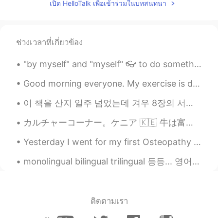
เปิด HelloTalk เพื่อเข้าร่วมในบทสนทนา
What is “girls weekend “?
toto
2021.05.28 16:24
ช่วงเวลาที่เกี่ยวข้อง
JP
EN
ネイルかわいい❤️
"by myself" and "myself" 👓 to do something + by myself = emphasizes the idea of "alone" and "wit...
Good morning everyone. My exercise is done for the day. It was too hot outside for me, so I could...
이 책을 산지 일주 넘었는데 겨우 8장의 서장밖에 못 읽었다. 역사를 알고 나면 맛이 달라진다니.. 나도 이 '정보의 맛있음'을 알고 싶다. 커피 재배지로 잘 알려진 남미...
カルチャーコーナー。ケニア 🇰🇪 牛は富の一形態と考えられている 車を持っていても牛がいないと、私の村では貧乏人とみなされるかもしれません。女と結婚する前に 男は多くの牛を連れて 彼女の父親の...
Yesterday I went for my first Osteopathy session. It went really well but unfortunately i had to ...
monolingual bilingual trilingual 등등... 영어 원어민들도 이 단어들을 자꾸 잘못 사용해요. 예를 들어, "bilingual"는 두 개 언어를 할...
ติดตามเรา