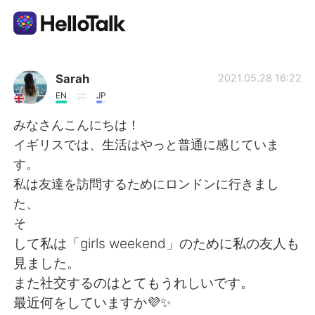
แอปแลกเปลี่ยนทางภาษา
Sarah
2021.05.28 16:22
EN
JP
AI Grammar Checker
みなさんこんにちは！
イギリスでは、生活はやっと普通に感じていま
ไทย
す。
私は友達を訪問するためにロンドンに行きまし
た、
English
简体中文
そ
して私は「girls weekend」のために私の友人も
繁體中文
Español
見ました。
また社交するのはとてもうれしいです。
العربية
Français
最近何をしていますか💜✨