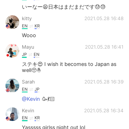
いーなー😫日本はまだまだです😓😓
kitty
2021.05.28 16:48
EN
KR
Wooo
Mayu
2021.05.28 16:41
JP
EN
ステキ😍 I wish it becomes to Japan as
well🥺🤞
Sarah
2021.05.28 16:39
EN
JP
@Kevin
🥳💃🏻
Kevin
2021.05.28 16:34
EN
KR
Yasssss girlss night out lol