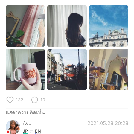
Deutsch
日本語
한국어
Русский
Indonesia
Italiano
Türkçe
Tiếng Việt
Português
132
10
แสดงความคิดเห็น
Ayu
2021.05.28 20:28
JP
EN