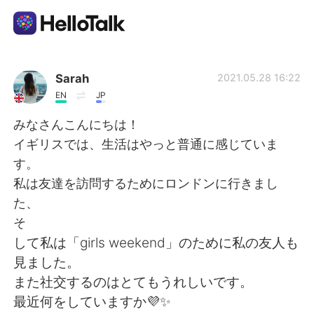
Appli d'échange linguistique
Sarah
2021.05.28 16:22
EN
JP
AI Grammar Checker
みなさんこんにちは！
イギリスでは、生活はやっと普通に感じていま
Français
す。
私は友達を訪問するためにロンドンに行きまし
た、
English
简体中文
そ
して私は「girls weekend」のために私の友人も
繁體中文
Español
見ました。
また社交するのはとてもうれしいです。
العربية
Deutsch
最近何をしていますか💜✨