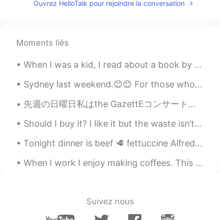
Ouvrez HelloTalk pour rejoindre la conversation
What is “girls weekend “?
toto
2021.05.28 16:24
Moments liés
JP
EN
ネイルかわいい❤️
When I was a kid, I read about a book by John Baur called ”Among Gnomes and Trolls” In it I found...
Sydney last weekend.😊😊 For those who can't travel I hope this brings some relief. 💗 Take care e...
先週の日曜日私はthe GazettEコンサートに行きました すごく楽しい🎶 私はmeet&greetに出席しました、彼らと密接に話しました。 素晴らしかった〜 I went to the G...
Should I buy it? I like it but the waste isn’t tight so it makes my waste look bigger TT What sho...
Tonight dinner is beef 🥩 fettuccine Alfredo! With 4 cheese 🧀 extra extra cheese lol also my secre...
When I work I enjoy making coffees. This coffee is a hazelnut latte, topped with a little chocola...
Suivez nous