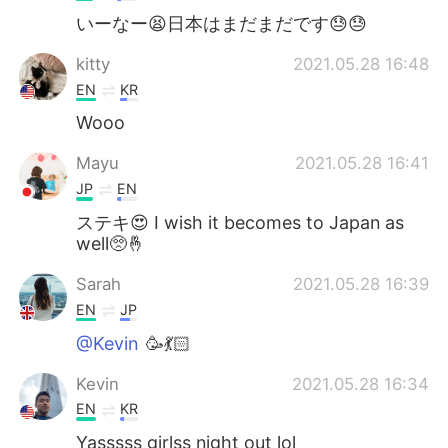
いーなー😫日本はまだまだです😓😓
kitty
2021.05.28 16:48
EN
KR
Wooo
Mayu
2021.05.28 16:41
JP
EN
ステキ😍 I wish it becomes to Japan as
well🥺🤞
Sarah
2021.05.28 16:39
EN
JP
@Kevin
🥳💃🏻
Kevin
2021.05.28 16:34
EN
KR
Yasssss girlss night out lol