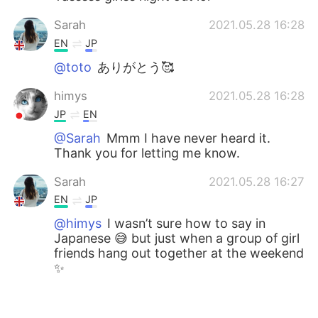
Sarah
2021.05.28 16:28
EN
JP
@toto
ありがとう🥰
himys
2021.05.28 16:28
JP
EN
@Sarah
Mmm I have never heard it.
Thank you for letting me know.
Sarah
2021.05.28 16:27
EN
JP
@himys
I wasn’t sure how to say in
Japanese 😅 but just when a group of girl
friends hang out together at the weekend
✨
himys
2021.05.28 16:25
JP
EN