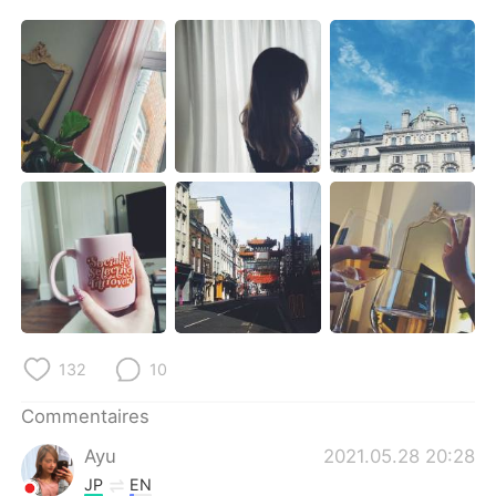
日本語
한국어
Русский
ไทย
Indonesia
Italiano
Türkçe
Tiếng Việt
Português
132
10
Commentaires
Ayu
2021.05.28 20:28
JP
EN