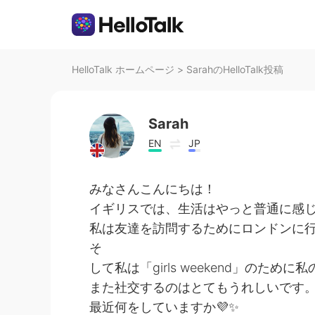
HelloTalk ホームページ
>
SarahのHelloTalk投稿
Sarah
EN
JP
みなさんこんにちは！
イギリスでは、生活はやっと普通に感
私は友達を訪問するためにロンドンに
そ
して私は「girls weekend」のため
また社交するのはとてもうれしいです
最近何をしていますか💜✨