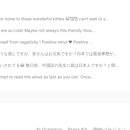
n Japanese 😅 but just when a group of girl friends
 ✨
home to those wonderful kitties 😺🥰🥰 can't wait to s...
 are so cute! Maybe not always this friendly thou...
2021.05.28 16:25
lf from negativity ! Positive mind ❤️ Positive ...
は緊急事態がもうすぐ終わらせるそうです。外に出ることができるようになることは嬉しそうな考えですが新型コロナ...
2021.05.28 16:24
本人ですか？と聞かれたんや笑 日本人っぽい名前か？、日本語の訛りがちょっとあるか？、漢字読めるからか？よくわ...
empt to read this aloud as fast as you can. Once...
Webバージョン
AI Grammar
Press Kit