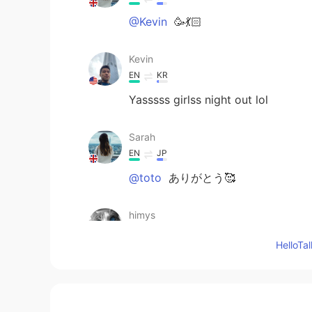
@Kevin
🥳💃🏻
Kevin
EN
KR
Yasssss girlss night out lol
Sarah
EN
JP
@toto
ありがとう🥰
himys
JP
EN
Hello
@Sarah
Mmm I have never heard it
Sarah
EN
JP