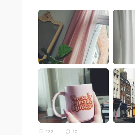
132
10