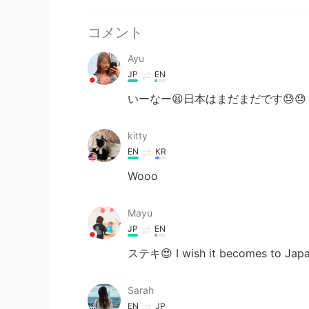
コメント
Ayu
JP
EN
いーなー😫日本はまだまだです😓😓
kitty
EN
KR
Wooo
Mayu
JP
EN
ステキ😍 I wish it becomes to Japa
Sarah
EN
JP