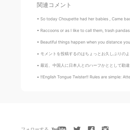
関連コメント
@himys
I wasn’t sure how to say i
hang out together at the weekend
So today Choupette had her babies , Came back 
Raccoons or as I like to call them, trash pandas
himys
JP
EN
Beautiful things happen when you distance yourse
What is “girls weekend “?
モメントを投稿するのはちょっとお久しぶりのような感じですが、皆さんはお元気ですか？日本で
toto
最近、中国人に日本人とのハーフかととして勘違いされてる😂 数日前、中国語の先生に親は日
JP
EN
‼️English Tongue Twister‼️ Rules are simple: Att
ネイルかわいい❤️
フォローする