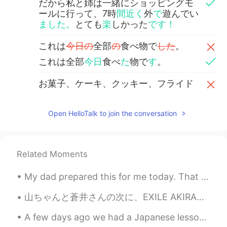
だから私と姉は一緒にショッピングモ
ールに行って、7時
間近く
外
で
遊んでい
ました。
とても
楽
しかった
です！
これは
今日の
全部
の
食べ物で
した
。
これは全部
今日
食べ
た
物で
す
。
お菓子、ケーキ、クッキー、フライド
ポテトなど
あり
ました。
お菓子、ケーキ、クッキー、フライド
Open HelloTalk to join the conversation
ポテトなど
を食べ
ました。
最近ダイエットを二週間ぐらいし
まし
たので、今日は例外で
した
。
Related Moments
最近ダイエットを二週間ぐらいし
てい
My dad prepared this for me today. That is so sweet. I love my dad so much. Thanks dad! ❤️ 私のお父さ...
たので、今日は例外で
す
。
山ちゃんと蒼井さんの次に、EXILE AKIRAさんと林志玲が結婚され、そろそろ自分も結婚を考えるべきかと思ったが、まずは相手ですね。 はい、頑張ります。😅 First it was Yama...
彼氏に食べ物について
言っ
た時、彼は
「いっぱい
あるでした
ね。
A few days ago we had a Japanese lesson session with our very amazing Japanese sensei kaho-san! ...