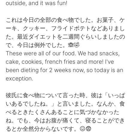
日本語
한국어
outside, and it was fun!
Русский
ไทย
これは今日の全部の食べ物でした。お菓子、ケ
ーキ、クッキー、フライドポテトなどありまし
Indonesia
Italiano
た。最近ダイエットを二週間ぐらいしましたの
で、今日は例外でした。🙈🤣
Türkçe
Tiếng Việt
These were all of our food. We had snacks,
cake, cookies, french fries and more! I've
Português
been dieting for 2 weeks now, so today is an
exception.
彼氏に食べ物について言った時、彼は「いっぱ
いあるでしたね。」と言いました。なんか、食
べるときたくさんあることに気づかなかった
ね。でも、今はお腹が痛くて、寝ることができ
るとか全然分からないです。😖😨