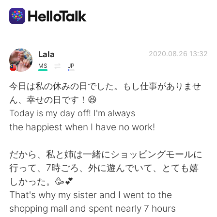
Language Exchange App
Lala
2020.08.26 13:32
MS
JP
AI Grammar Checker
今日は私の休みの日でした。もし仕事がありませ
ん、幸せの日です！😆
English
Today is my day off! I'm always
the happiest when I have no work!
简体中文
繁體中文
だから、私と姉は一緒にショッピングモールに
行って、7時ごろ、外に遊んでいて、とても嬉
Español
العربية
しかった。🥳💕
That's why my sister and I went to the
Français
Deutsch
shopping mall and spent nearly 7 hours