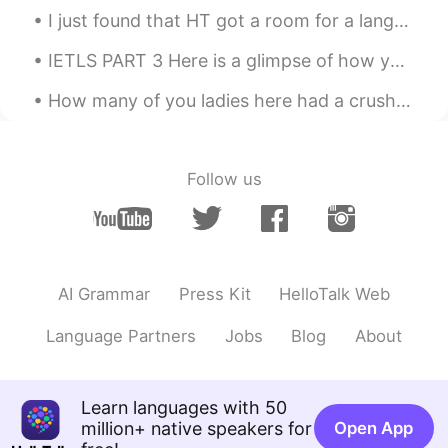
彼氏に食べ物について
話し
た時、彼は
I just found that HT got a room for a language exchange in a specific time but anyway currently i...
「いっぱい
だ
ね。
IETLS PART 3 Here is a glimpse of how you could answer part 3 of the ielts exam 😊 why do some...
な
ん
か
、
食べ
るとき
た
くさんあるこ
と
に
気づかなかった
ね。
How many of you ladies here had a crush on Howl when you were younger? He looks like a really coo...
な
ぜ
か食べ
てい
た
時は多い
と
は
気づか
なかった
のですが、
Follow us
でも、
今はお腹が痛くて、
寝ることが
できる
と
か
全然分
からないです。
今はお腹が痛くて、
熟睡
できる
かどう
か
もよくわ
からないです。
AI Grammar
Press Kit
HelloTalk Web
でも、今夜は雨が強く降って
いて、
ち
ょっと寒くなって
、
いい感じ
でした
の
Language Partners
Jobs
Blog
About
で、よく
寝ることができ
ると思いま
す。
でも、今夜は雨が強く降って
ます。
ち
Learn languages with 50
ょっと寒くなっていい感じ
な
ので、よ
million+ native speakers for
Open App
く
眠れ
ると思います。