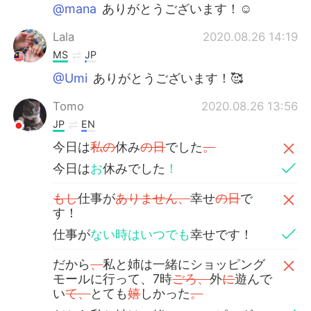
@mana
ありがとうございます！☺️
Lala
2020.08.26 14:19
MS
JP
@Umi
ありがとうございます！🥰
Tomo
2020.08.26 13:56
JP
EN
今日は
私の
休み
の日
でした
。
今日は
お
休みでした
！
もし
仕事が
ありません、
幸せ
の日
で
す！
仕事が
ない時はいつでも
幸せです！
だから
、
私と姉は一緒にショッピング
モールに行って、7時
ごろ、
外
に
遊んで
い
て、
とても
嬉
しかった
。