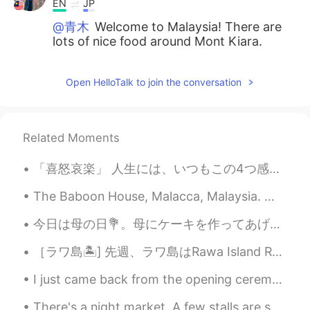
EN
JP
@青木
Welcome to Malaysia! There are
lots of nice food around Mont Kiara.
There are quite a number of nice
restaurants in Hartamas too!
Open HelloTalk to join the conversation
Sze
2019.07.18 12:31
EN
JP
Related Moments
@douzzan
oh really? Sometimes I saw it
was written as ムラカ😅
「喜怒哀楽」 人生には、いつもこの4つ感じはあります。 でも、喜の時、怒の時、哀の時、楽の時も一番必要な事は瞬間を楽しみください。何事も一瞬一瞬過ぎられます。考え過ぎしないよ~ 人生は短いね...
douzzan
2019.07.18 10:14
The Baboon House, Malacca, Malaysia. ここはムラカで有名なカフェです。カフェの環境は良いよですから、休憩に最適。 メニューのおすすめは絶対はバーガーです。...
JP
EN
日本ではMalacca をマラッカていうんだよ
今日は母の日💐。母にケーキを作ってあげました! 昨年もケーキを作りました。 ハート形のケーキは先週にお店ヘ買った。ママは何も欲しくないから、ケーキを作ったんだ。 皆さん、母の日はどうやって祝...
ね。😊
［ラワ島🏝️] 先週、ラワ島はRawa Island Resortに行って来ました~~とても綺麗な島です! 色々お部屋タイプがあります。私の部屋はビーチの前タイプです。素敵なぁ~~🏖️ ...
Sze
2019.07.18 09:28
I just came back from the opening ceremony of the airshow. The dinner reception was excellent. T...
EN
JP
@Shiho 広島
そう、雰囲気! I wanted to
There's a night market. A few stalls are selling Taiwan food. Taiwan food is very popular here w...