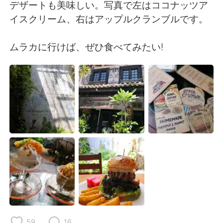
日本語
한국어
デザートも美味しい。写真で左はココナッツア
イスクリーム、右はアップルクランブルです。
Русский
ไทย
ムラカに行けば、ぜひ食べてみたい!
Indonesia
Italiano
Türkçe
Tiếng Việt
Português
59
16