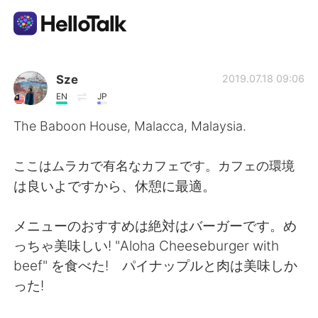
Language Exchange App
Sze
2019.07.18 09:06
EN
JP
AI Grammar Checker
The Baboon House, Malacca, Malaysia.
English
ここはムラカで有名なカフェです。カフェの環境
は良いよですから、休憩に最適。
简体中文
繁體中文
メニューのおすすめは絶対はバーガーです。め
っちゃ美味しい! "Aloha Cheeseburger with
Español
العربية
beef" を食べた! パイナップルと肉は美味しか
った!
Français
Deutsch