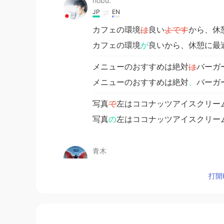
nobu.
JP
EN
カフェの環境
は
良い
よです
から、休
カフェの環境
が
良いから、休憩に最
メニューのおすすめは絶対
は
バーガ
メニューのおすすめは絶対
、
バーガ
写真
で
左はココナッツアイスクリー
写真
の
左はココナッツアイスクリー
青木
CN繁
JP
打開H
@Sze
さん こんばんは‼️ Thank you for t
the month🤗
Sze