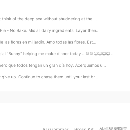
 are lots of nice food around Mont Kiara. There are
think of the deep sea without shuddering at the ...
 in Hartamas too!
e - No Bake. Mix all dairy ingredients. Layer then...
2019.07.18 12:31
as flores en mi jardín. Amo todas las flores. Est...
I saw it was written as ムラカ😅
ial "Bunny" helping me make dinner today .. 🐰🐰😋😋😂😂 ...
spero que todos tengan un gran día hoy. Acerquemos u...
2019.07.18 10:14
give up. Continue to chase them until your last br...
うんだよね。😊
2019.07.18 09:28
 say the ambience is nice! 😅 thank you!
外語學習聊天
AI Grammar
Press Kit