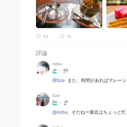
59
16
評論
nobu.
JP
EN
@Sze
また、時間があればマレーシ
Sze
EN
JP
@nobu.
そだねー最近はちょっと忙