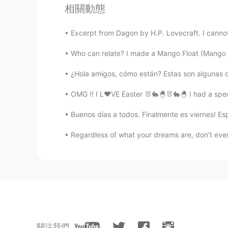
EN
JP
相關動態
@青木
Welcome to Malaysia! There
Excerpt from Dagon by H.P. Lovecraft. I cannot 
quite a number of nice restaurants
Who can relate? I made a Mango Float (Mango Pi
Sze
¿Hola amigos, cómo están? Estas son algunas de l
EN
JP
@douzzan
oh really? Sometimes 
OMG !! I L❤VE Easter 🐰🐇🐣🐰🐇🐣 I had a spec
Buenos días a todos. Finalmente es viernes! E
douzzan
JP
EN
Regardless of what your dreams are, don’t ever 
日本ではMalacca をマラッカてい
Sze
EN
JP
@Shiho 広島
そう、雰囲気! I wanted to
關注我們