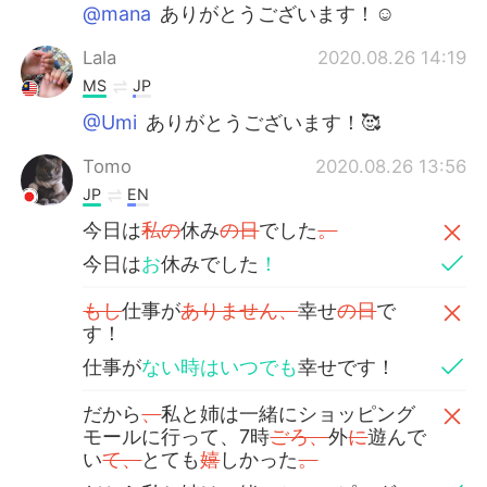
@mana
ありがとうございます！☺️
Lala
2020.08.26 14:19
MS
JP
@Umi
ありがとうございます！🥰
Tomo
2020.08.26 13:56
JP
EN
今日は
私の
休み
の日
でした
。
今日は
お
休みでした
！
もし
仕事が
ありません、
幸せ
の日
で
す！
仕事が
ない時はいつでも
幸せです！
だから
、
私と姉は一緒にショッピング
モールに行って、7時
ごろ、
外
に
遊んで
い
て、
とても
嬉
しかった
。