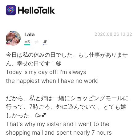
Приложение для Языкового Обмена
Lala
2020.08.26 13:32
MS
JP
AI Grammar Checker
今日は私の休みの日でした。もし仕事がありませ
ん、幸せの日です！😆
Русский
Today is my day off! I'm always
the happiest when I have no work!
English
简体中文
だから、私と姉は一緒にショッピングモールに
行って、7時ごろ、外に遊んでいて、とても嬉
繁體中文
Español
しかった。🥳💕
That's why my sister and I went to the
العربية
Français
shopping mall and spent nearly 7 hours