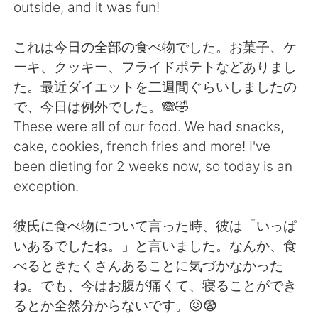
Deutsch
日本語
outside, and it was fun!
한국어
ไทย
これは今日の全部の食べ物でした。お菓子、ケ
ーキ、クッキー、フライドポテトなどありまし
Indonesia
Italiano
た。最近ダイエットを二週間ぐらいしましたの
で、今日は例外でした。🙈🤣
Türkçe
Tiếng Việt
These were all of our food. We had snacks,
cake, cookies, french fries and more! I've
Português
been dieting for 2 weeks now, so today is an
exception.
彼氏に食べ物について言った時、彼は「いっぱ
いあるでしたね。」と言いました。なんか、食
べるときたくさんあることに気づかなかった
ね。でも、今はお腹が痛くて、寝ることができ
るとか全然分からないです。😖😨