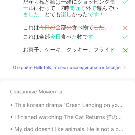
だから私と姉は一緒にショッピングモ
ールに行って、7時
間近く
外
で
遊んでい
ました。
とても
楽
しかった
です！
これは
今日の
全部
の
食べ物で
した
。
これは全部
今日
食べ
た
物で
す
。
お菓子、ケーキ、クッキー、フライド
ポテトなど
あり
ました。
お菓子、ケーキ、クッキー、フライド
Откройте HelloTalk, чтобы присоединиться к беседе
ポテトなど
を食べ
ました。
最近ダイエットを二週間ぐらいし
まし
たので、今日は例外で
した
。
Связанные Моменты
最近ダイエットを二週間ぐらいし
てい
This korean drama "Crash Landing on you" is so romantic! I now understand why the ratings are so ...
たので、今日は例外で
す
。
I finished watching The Cat Returns 猫の恩返しを見終わった！ I watched them a few times already, but I still...
彼氏に食べ物について
言っ
た時、彼は
「いっぱい
あるでした
ね。
My dad doesn't like animals. He is not a person that would think of having a pet. But recently th...