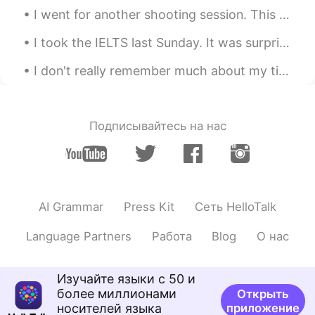
彼氏に食べ物について
話し
た時、彼は
I went for another shooting session. This time, I had the archery range all to myself. I shot for...
「いっぱい
だ
ね。
I took the IELTS last Sunday. It was surprisingly easy 😹 but I did find the speaking exam a littl...
な
ん
か
、
食べ
るとき
た
くさんあるこ
と
に
気づかなかった
ね。
I don't really remember much about my time in Sweden last year because it was mostly just resting...
な
ぜ
か食べ
てい
た
時は多い
と
は
気づか
なかった
のですが、
Подписывайтесь на нас
でも、
今はお腹が痛くて、
寝ることが
できる
と
か
全然分
からないです。
今はお腹が痛くて、
熟睡
できる
かどう
か
もよくわ
からないです。
AI Grammar
Press Kit
Сеть HelloTalk
でも、今夜は雨が強く降って
いて、
ち
ょっと寒くなって
、
いい感じ
でした
の
Language Partners
Работа
Blog
О нас
で、よく
寝ることができ
ると思いま
す。
でも、今夜は雨が強く降って
ます。
ち
Изучайте языки с 50 и
ょっと寒くなっていい感じ
な
ので、よ
более миллионами
Открыть
く
眠れ
ると思います。
носителей языка
приложение