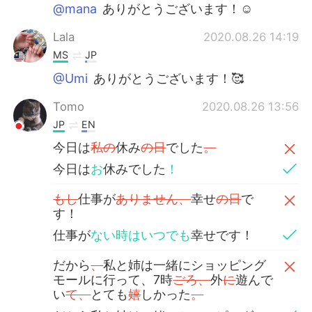
@mana
ありがとうございます！☺️
Lala
2020.08.26 14:19
MS
JP
@Umi
ありがとうございます！🥰
Tomo
2020.08.26 13:56
JP
EN
今日は
私の
休み
の日
でした
。
今日は
お
休みでした
！
もし
仕事が
ありません、
幸せ
の日
で
す！
仕事が
ない時はいつでも
幸せです！
だから
、
私と姉は一緒にショッピング
モールに行って、7時
ごろ、
外
に
遊んで
い
て、
とても
嬉
しかった
。