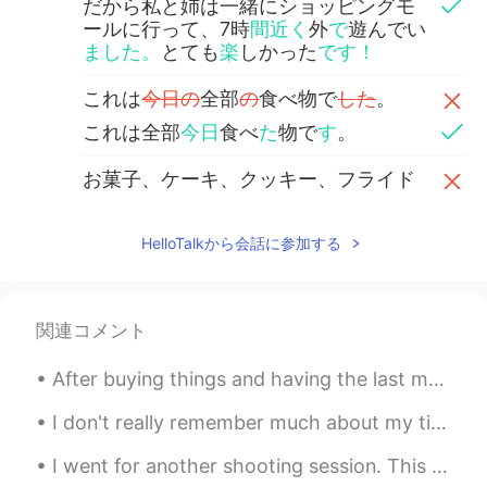
だから私と姉は一緒にショッピングモ
ールに行って、7時
間近く
外
で
遊んでい
ました。
とても
楽
しかった
です！
これは
今日の
全部
の
食べ物で
した
。
これは全部
今日
食べ
た
物で
す
。
お菓子、ケーキ、クッキー、フライド
ポテトなど
あり
ました。
お菓子、ケーキ、クッキー、フライド
HelloTalkから会話に参加する
ポテトなど
を食べ
ました。
最近ダイエットを二週間ぐらいし
まし
たので、今日は例外で
した
。
関連コメント
最近ダイエットを二週間ぐらいし
てい
After buying things and having the last meal at a shop near the station, I returned to Nagoya fro...
たので、今日は例外で
す
。
I don't really remember much about my time in Sweden last year because it was mostly just resting...
彼氏に食べ物について
言っ
た時、彼は
「いっぱい
あるでした
ね。
I went for another shooting session. This time, I had the archery range all to myself. I shot for...