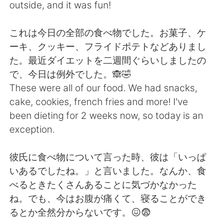
Deutsch
한국어
outside, and it was fun!
Русский
ไทย
これは今日の全部の食べ物でした。お菓子、ケ
ーキ、クッキー、フライドポテトなどありまし
Indonesia
Italiano
た。最近ダイエットを二週間ぐらいしましたの
で、今日は例外でした。🙈🤣
Türkçe
Tiếng Việt
These were all of our food. We had snacks,
cake, cookies, french fries and more! I've
Português
been dieting for 2 weeks now, so today is an
exception.
彼氏に食べ物について言った時、彼は「いっぱ
いあるでしたね。」と言いました。なんか、食
べるときたくさんあることに気づかなかった
ね。でも、今はお腹が痛くて、寝ることができ
るとか全然分からないです。😖😨