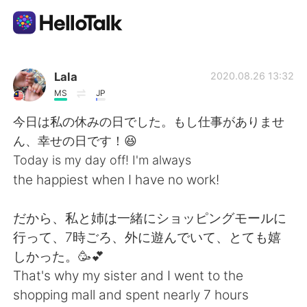
語学交換アプリ
Lala
2020.08.26 13:32
MS
JP
AI Grammar Checker
今日は私の休みの日でした。もし仕事がありませ
ん、幸せの日です！😆
日本語
Today is my day off! I'm always
the happiest when I have no work!
English
简体中文
だから、私と姉は一緒にショッピングモールに
行って、7時ごろ、外に遊んでいて、とても嬉
繁體中文
Español
しかった。🥳💕
That's why my sister and I went to the
العربية
Français
shopping mall and spent nearly 7 hours