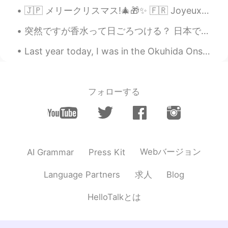
彼氏に食べ物について
話し
た時、彼は
🇯🇵 メリークリスマス!🎄🎁✨ 🇫🇷 Joyeux Noël !🎄🎁✨ 🇳🇱 Vrolijk kerstfeest!🎄🎁✨ 🇪🇸 ¡Feliz Navidad!🎄🎁✨ 🇳🇴 God Jul! 🎄...
「いっぱい
だ
ね。
突然ですが香水って日ごろつける？ 日本でどんな香水は人気？ とにかく、この香水ブランドを紹介したい！ ペンハリガンって知ってる？ ペンハリガンはイギリスで1870年に創設した このブランドは王室...
な
ん
か
、
食べ
るとき
た
くさんあるこ
と
に
気づかなかった
ね。
Last year today, I was in the Okuhida Onsen-go area, leaving the Ryokan Kazeya satisfyingly after...
な
ぜ
か食べ
てい
た
時は多い
と
は
気づか
なかった
のですが、
フォローする
でも、
今はお腹が痛くて、
寝ることが
できる
と
か
全然分
からないです。
今はお腹が痛くて、
熟睡
できる
かどう
か
もよくわ
からないです。
でも、今夜は雨が強く降って
いて、
ち
Webバージョン
AI Grammar
Press Kit
ょっと寒くなって
、
いい感じ
でした
の
で、よく
寝ることができ
ると思いま
求人
Language Partners
Blog
す。
HelloTalkとは
でも、今夜は雨が強く降って
ます。
ち
ょっと寒くなっていい感じ
な
ので、よ
く
眠れ
ると思います。